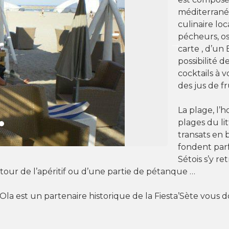
méditerranée
culinaire loc
pécheurs, os
carte , d’un
possibilité 
cocktails à 
des jus de fr
La plage, l’
plages du li
transats en b
fondent parf
Sétois s’y r
 autour de l’apéritif ou d’une partie de pétanque …
 Ola est un partenaire historique de la Fiesta’Sète vous 