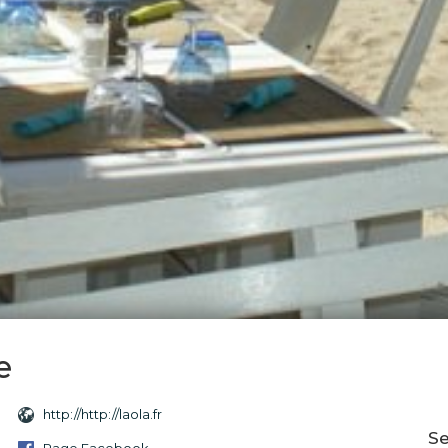
e
http://http://laola.fr
Se