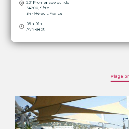
201 Promenade du lido
34200
,
Sète
34 - Hérault
,
France
09h-01h
Avril-sept
Plage pr