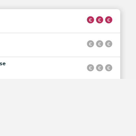
èse
de la Plage
ns le Sable