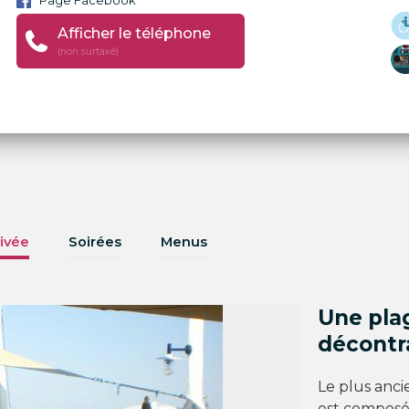
Page Facebook
Afficher le téléphone
(non surtaxé)
ivée
Soirées
Menus
Une plag
décontr
Le plus anci
est composé 