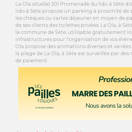
La Ola situé(e) 201 Promenade du lido à Sète d
lido à Sète propose un parking à proximité de 
les chèques ou cartes déjeuner en moyen de pai
de ses clients des toilettes privées. La Ola, à 
la commune de Sète, utilisable gratuitement lor
infrastructures pour l'organisation de vos évè
Ola propose des animations diverses et variées. 
la plage de La Ola, à Sète est surveillée par d
de paiement.