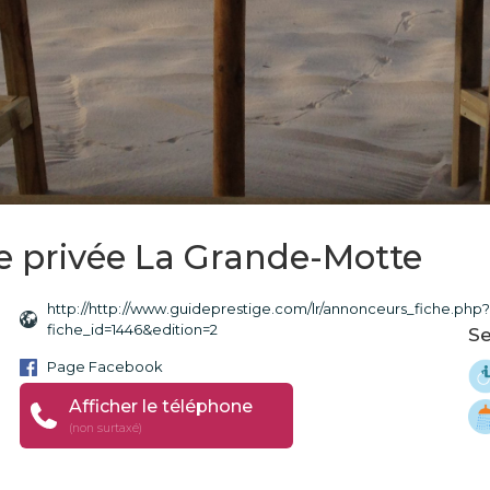
ge privée La Grande-Motte
http://http://www.guideprestige.com/lr/annonceurs_fiche.php
fiche_id=1446&edition=2
Se
Page Facebook
Afficher le téléphone
(non surtaxé)