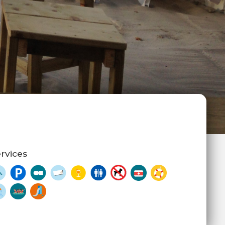
?
rvices