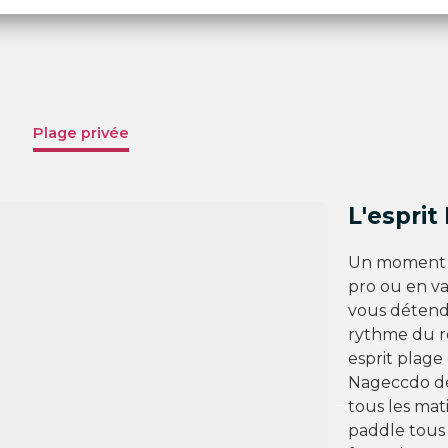
Plage privée
L'esprit 
Un moment de
pro ou en vac
vous détend
rythme du ro
esprit plage 
Nageccdo déc
tous les mat
paddle tous 