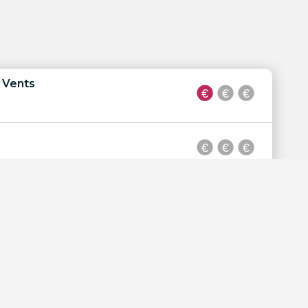
 Vents
te des Alizés