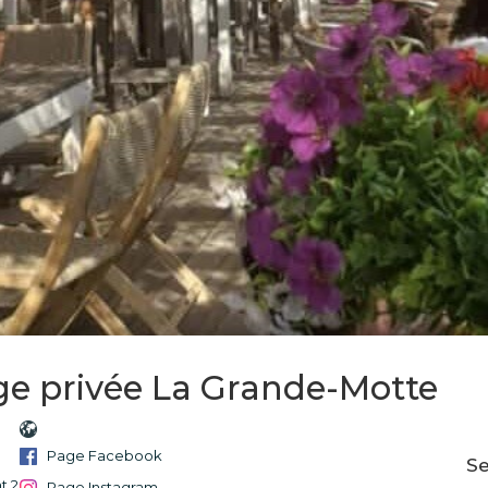
age privée La Grande-Motte
Page Facebook
Se
t 2
Page Instagram