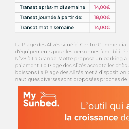
Transat après-midi semaine
14,00€
Transat journée à partir de:
18,00€
Transat matin semaine
14,00€
La Plage des Alizés situé(e) Centre Commercial
d'équipements pour les personnes à mobilité r
N°28 à La Grande-Motte propose un parking à p
paiement. La Plage des Alizés accepte les chèq
boissons La Plage des Alizés met à disposition de
nautiques diverses sont proposées proches de L