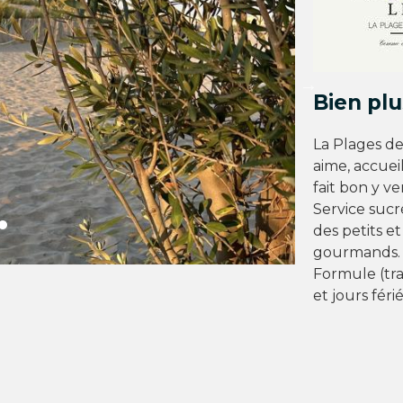
Bien pl
La Plages de
aime, accueil
fait bon y ve
Service sucr
des petits e
gourmands. Il
Formule (tra
et jours féri