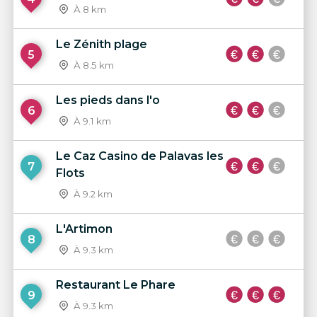
À 8 km
Le Zénith plage
5
À 8.5 km
Les pieds dans l'o
6
À 9.1 km
Le Caz Casino de Palavas les
7
Flots
À 9.2 km
L'Artimon
8
À 9.3 km
Restaurant Le Phare
9
À 9.3 km