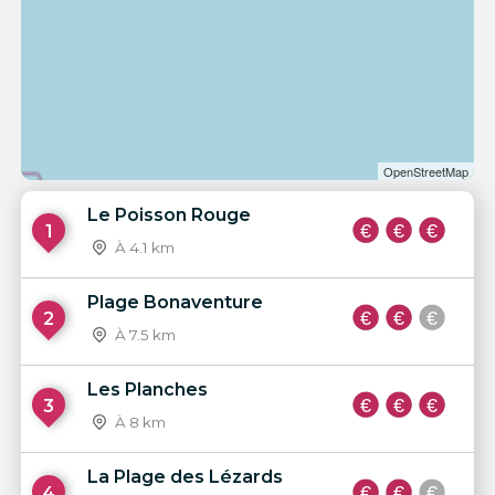
OpenStreetMap
Le Poisson Rouge
1
À 4.1 km
Plage Bonaventure
2
À 7.5 km
Les Planches
3
À 8 km
La Plage des Lézards
4