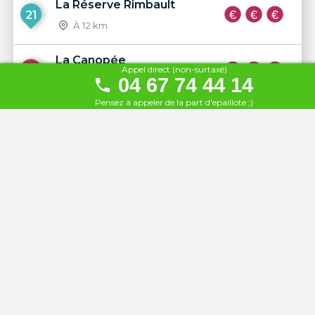
La Réserve Rimbault
21
À 12 km
La Canopée
Appel direct (non-surtaxé)
22
04 67 74 44 14
À 12 km
Pensez à appeler de la part d'epaillote ;)
Cœur des sables
23
À 12 km
La Parenthèse
24
À 13 km
Le Cabanon de la Plage
25
À 13 km
La Plage By Verchant
26
À 14 km