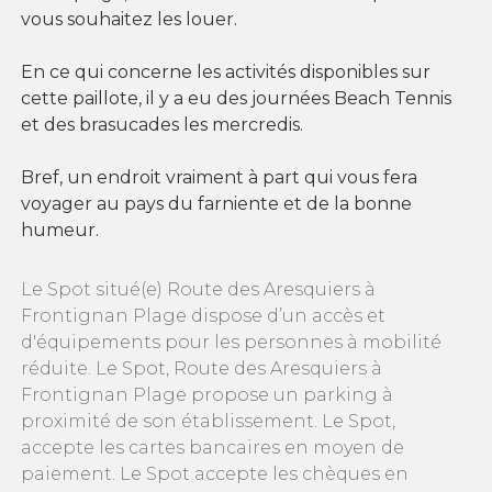
vous souhaitez les louer.
En ce qui concerne les activités disponibles sur
cette paillote, il y a eu des journées Beach Tennis
et des brasucades les mercredis.
Bref, un endroit vraiment à part qui vous fera
voyager au pays du farniente et de la bonne
humeur.
Le Spot situé(e) Route des Aresquiers à
Frontignan Plage dispose d’un accès et
d'équipements pour les personnes à mobilité
réduite. Le Spot, Route des Aresquiers à
Frontignan Plage propose un parking à
proximité de son établissement. Le Spot,
accepte les cartes bancaires en moyen de
paiement. Le Spot accepte les chèques en