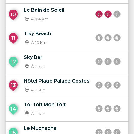
Le Bain de Soleil
10
À 9.4 km
Tiky Beach
11
À 10 km
Sky Bar
12
À 11 km
Hôtel Plage Palace Costes
13
À 11 km
Toi Toit Mon Toit
14
À 11 km
Le Muchacha
15