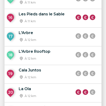
À 11 km
Les Pieds dans le Sable
16
À 11 km
L'Arbre
17
À 12 km
L'Arbre Rooftop
18
À 12 km
Cala Juntos
19
À 12 km
La Ola
20
À 12 km