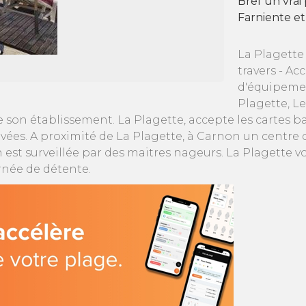
Bref un vrai
Farniente et
La Plagette 
travers - Ac
d'équipemen
Plagette, Le
 son établissement. La Plagette, accepte les cartes 
rivées. A proximité de La Plagette, à Carnon un centre 
 est surveillée par des maitres nageurs. La Plagette vo
rnée de détente.