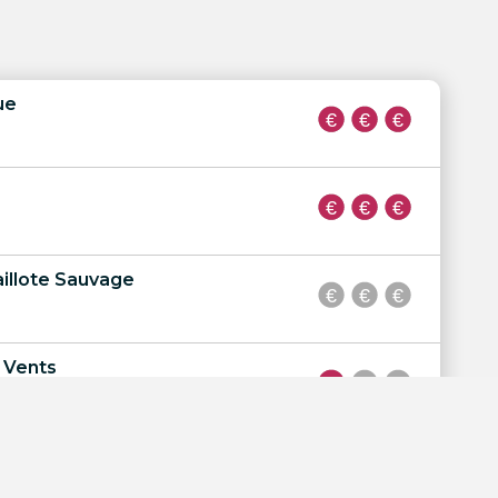
ue
aillote Sauvage
 Vents
 Alizés