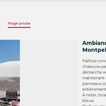
Plage privée
Ambianc
Montpel
Paillote con
chaleureuse,
démarche ve
maintenant 
panneaux sol
entièrement
À noter, loc
bleue.