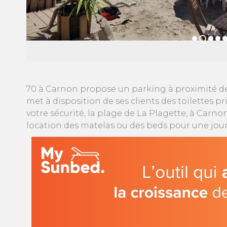
70 à Carnon propose un parking à proximité de
met à disposition de ses clients des toilettes p
votre sécurité, la plage de La Plagette, à Carnon
location des matelas ou des beds pour une jou