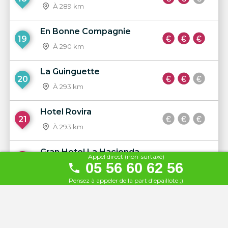
À 289 km
En Bonne Compagnie
19
À 290 km
La Guinguette
20
À 293 km
Hotel Rovira
21
À 293 km
Gran Hotel La Hacienda
Appel direct (non-surtaxé)
22
05 56 60 62 56
À 297 km
Pensez à appeler de la part d'epaillote ;)
La Guinguette Le Petit
23
Lézard
À 297 km