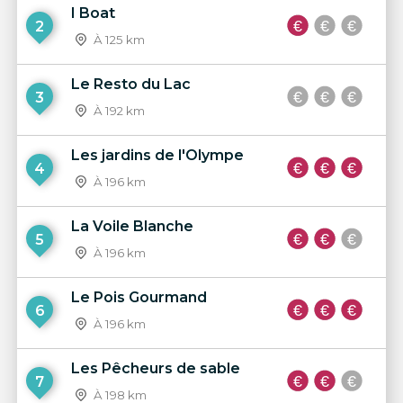
I Boat
2
À 125 km
Le Resto du Lac
3
À 192 km
Les jardins de l'Olympe
4
À 196 km
La Voile Blanche
5
À 196 km
Le Pois Gourmand
6
À 196 km
Les Pêcheurs de sable
7
À 198 km