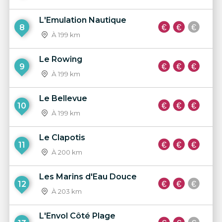
L'Emulation Nautique
8
À 199 km
Le Rowing
9
À 199 km
Le Bellevue
10
À 199 km
Le Clapotis
11
À 200 km
Les Marins d'Eau Douce
12
À 203 km
L'Envol Côté Plage