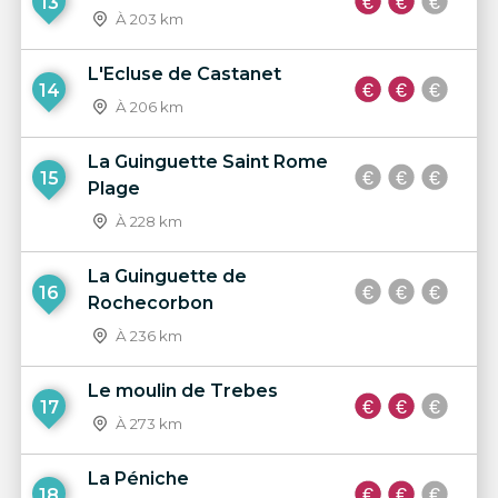
13
À 203 km
L'Ecluse de Castanet
14
À 206 km
La Guinguette Saint Rome
15
Plage
À 228 km
La Guinguette de
16
Rochecorbon
À 236 km
Le moulin de Trebes
17
À 273 km
La Péniche
18