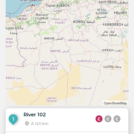
OpenStreetMap
River 102
1
À 120 km