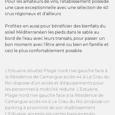
Pour les amateurs de vins, l’établissement possède
une cave exceptionnelle avec une sélection de 40
crus régionaux et d’ailleurs
Profitez-en aussi pour bénéficier des bienfaits du
soleil Méditerranéen les pieds dans le sable au
bord de l’eau avec leurs transats, pour passer un
bon moment avec l’être aimé ou bien en famille et
ceci le plus confortablement possible.
L'Estuaire situé(e) Plage nord rive gauche face à
la Résidence de Camargue accès 44 à Le Grau du
Roi dispose d’un accès et d'équipements pour
les personnes à mobilité réduite. L'Estuaire,
Plage nord rive gauche face à la Résidence de
Camargue accès 44 à Le Grau du Roi propose un
parking à proximité de son établissement.
L'Estuaire, accepte les cartes bancaires en