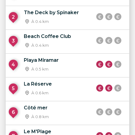
The Deck by Spinaker
2
À 0.4 km
Beach Coffee Club
3
À 0.4 km
Playa Miramar
4
À 0.5 km
La Réserve
5
À 0.6 km
Côté mer
6
À 0.8 km
Le M'Plage