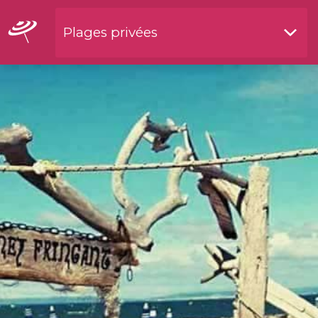
Plages privées
Restaurants bord de l'eau