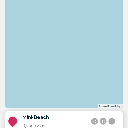
OpenStreetMap
Mini-Beach
1
À 0.2 km