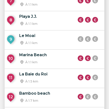
7
À 1.1 km
Playa J.J.
8
À 1.1 km
Le Moaï
9
À 1.1 km
Marina Beach
10
À 1.1 km
La Baie du Roi
11
À 1.5 km
Bamboo beach
12
À 1.7 km