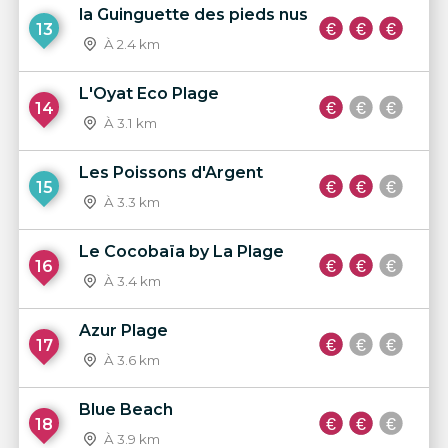
la Guinguette des pieds nus
13
À 2.4 km
L'Oyat Eco Plage
14
À 3.1 km
Les Poissons d'Argent
15
À 3.3 km
Le Cocobaïa by La Plage
16
À 3.4 km
Azur Plage
17
À 3.6 km
Blue Beach
18
À 3.9 km