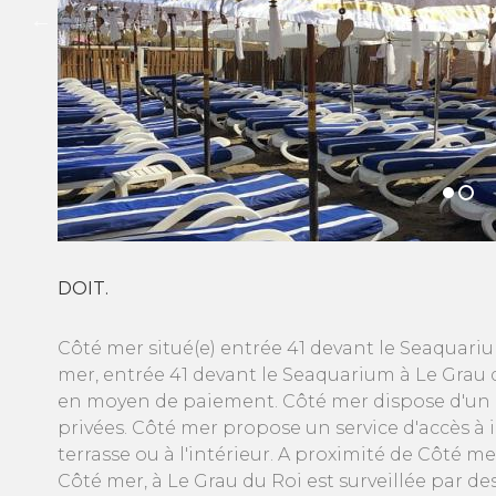
DOIT.
Côté mer situé(e) entrée 41 devant le Seaquari
mer, entrée 41 devant le Seaquarium à Le Grau 
en moyen de paiement. Côté mer dispose d'un ba
privées. Côté mer propose un service d'accès à
terrasse ou à l'intérieur. A proximité de Côté me
Côté mer, à Le Grau du Roi est surveillée par d