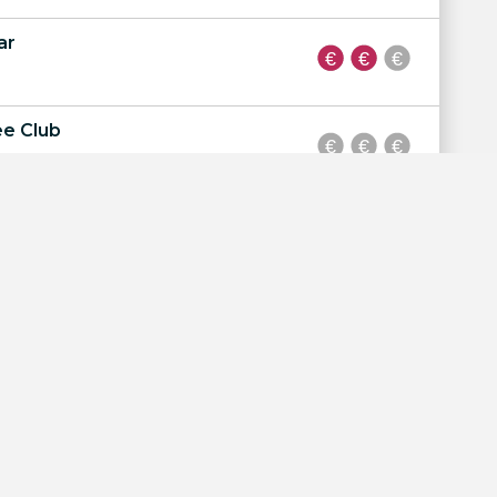
ar
e Club
oi
ach