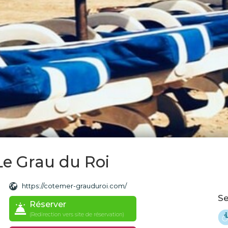
Le Grau du Roi
https://cotemer-grauduroi.com/
Se
Réserver
(Redirection vers site de réservation)