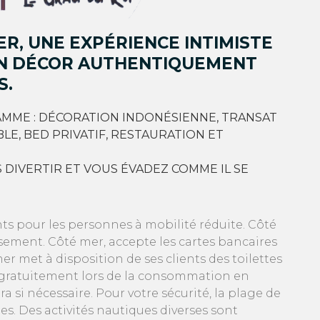
R, UNE EXPÉRIENCE INTIMISTE
N DÉCOR AUTHENTIQUEMENT
S.
MME : DÉCORATION INDONÉSIENNE, TRANSAT
E, BED PRIVATIF, RESTAURATION ET
DIVERTIR ET VOUS ÉVADEZ COMME IL SE
ts pour les personnes à mobilité réduite. Côté
sement. Côté mer, accepte les cartes bancaires
 met à disposition de ses clients des toilettes
e gratuitement lors de la consommation en
a si nécessaire. Pour votre sécurité, la plage de
es. Des activités nautiques diverses sont