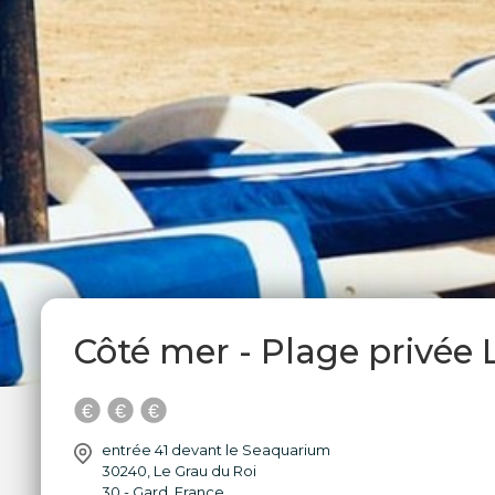
Côté mer - Plage privée 
entrée 41 devant le Seaquarium
30240
,
Le Grau du Roi
30 - Gard
,
France