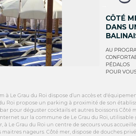
CÔTÉ ME
DANS U
BALINAI
AU PROGRA
CONFORTABL
PÉDALOS
POUR VOUS 
um à Le Grau du Roi dispose d’un accès et d'équipemen
du Roi propose un parking à proximité de son établis
r pour déguster cocktails et autres boissons Côté mer
 internet sur la commune de Le Grau du Roi, utilisabl
r, à Le Grau du Roi un centre de secours vous accueiller
es maitres nageurs. Côté mer, dispose de douches privé