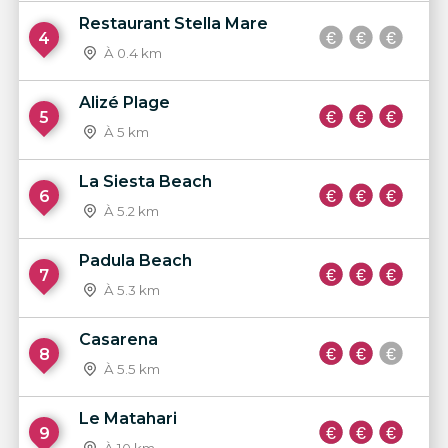
Restaurant Stella Mare
4
À 0.4 km
Alizé Plage
5
À 5 km
La Siesta Beach
6
À 5.2 km
Padula Beach
7
À 5.3 km
Casarena
8
À 5.5 km
Le Matahari
9