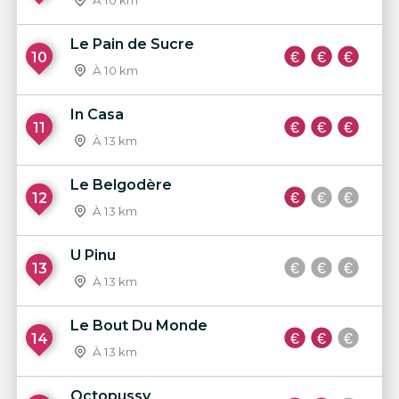
À 10 km
Le Pain de Sucre
10
À 10 km
In Casa
11
À 13 km
Le Belgodère
12
À 13 km
U Pinu
13
À 13 km
Le Bout Du Monde
14
À 13 km
Octopussy