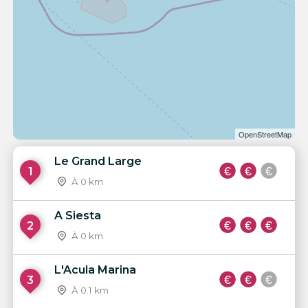
OpenStreetMap
Le Grand Large
1
À 0 km
A Siesta
2
À 0 km
L'Acula Marina
3
À 0.1 km