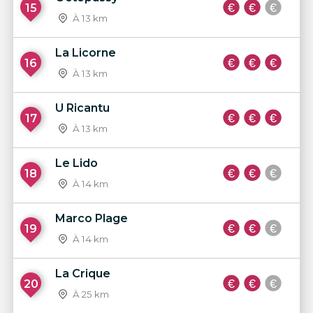
15
À 13 km
La Licorne
16
À 13 km
U Ricantu
17
À 13 km
Le Lido
18
À 14 km
Marco Plage
19
À 14 km
La Crique
20
À 25 km