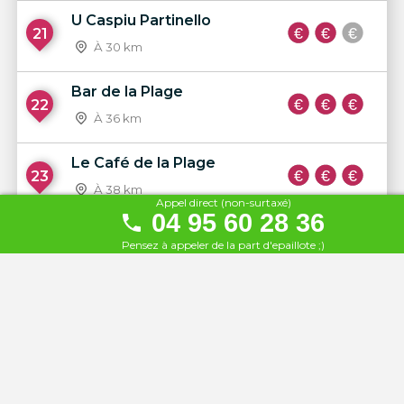
U Caspiu Partinello
21
À 30 km
Bar de la Plage
22
À 36 km
Le Café de la Plage
23
À 38 km
Appel direct (non-surtaxé)
04 95 60 28 36
Le Casabianca
Pensez à appeler de la part d'epaillote ;)
24
À 39 km
A Piaghja
25
À 41 km
Le Laetitia
26
À 41 km