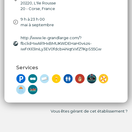
20220
,
L'Ile Rousse
20 - Corse
,
France
9 h à 23 h 00
mai à septembre
http://www.le-grandlarge.com/?
fbclid=IwAR1HxBMUKWDEHaH0v4z4-
iwFrXIl3IniLy3EV0fdcbi4NqtVxfZ7KpS55Gw
Services
Vous êtes gérant de cet établissement ?