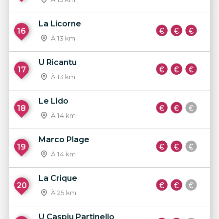
La Licorne
16
À 13 km
U Ricantu
17
À 13 km
Le Lido
18
À 14 km
Marco Plage
19
À 14 km
La Crique
20
À 25 km
U Caspiu Partinello