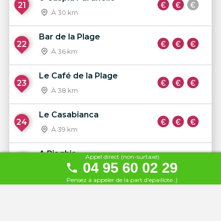
21
À 30 km
Bar de la Plage
22
À 36 km
Le Café de la Plage
23
À 38 km
Le Casabianca
24
À 39 km
A Piaghja
Appel direct (non-surtaxé)
25
04 95 60 02 29
À 41 km
Pensez à appeler de la part d'epaillote ;)
Le Laetitia
26
À 41 km