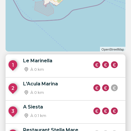
OpenStreetMap
Le Marinella
1
À 0 km
L'Acula Marina
2
À 0 km
A Siesta
3
À 0.1 km
Restaurant Stella Mare