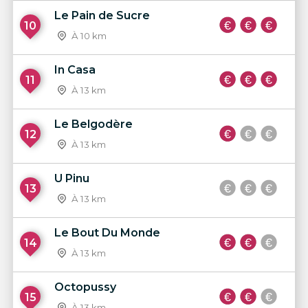
Le Pain de Sucre
10
À 10 km
In Casa
11
À 13 km
Le Belgodère
12
À 13 km
U Pinu
13
À 13 km
Le Bout Du Monde
14
À 13 km
Octopussy
15
À 13 km