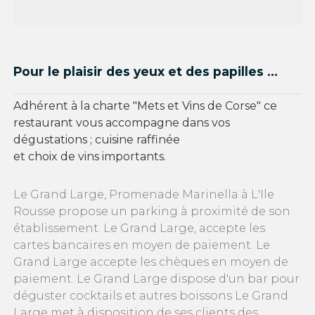
Pour le plaisir des yeux et des papilles ...
Adhérent à la charte "Mets et Vins de Corse" ce
restaurant vous accompagne dans vos
dégustations ; cuisine raffinée
et choix de vins importants.
Le Grand Large, Promenade Marinella à L'Ile
Rousse propose un parking à proximité de son
établissement. Le Grand Large, accepte les
cartes bancaires en moyen de paiement. Le
Grand Large accepte les chèques en moyen de
paiement. Le Grand Large dispose d'un bar pour
déguster cocktails et autres boissons Le Grand
Large met à disposition de ses clients des