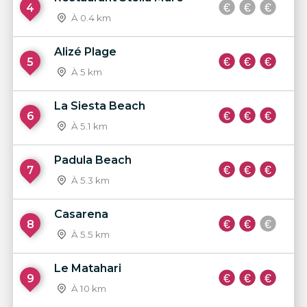
4
À 0.4 km
Alizé Plage
5
À 5 km
La Siesta Beach
6
À 5.1 km
Padula Beach
7
À 5.3 km
Casarena
8
À 5.5 km
Le Matahari
9
À 10 km