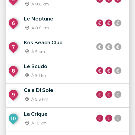
À 8.8 km
Le Neptune
6
À 8.8 km
Kos Beach Club
7
À 9 km
Le Scudo
8
À 9.1 km
Cala Di Sole
9
À 9.3 km
La Crique
10
À 10 km