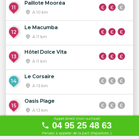
Paillote Mooréa
11
À 10 km
Le Macumba
12
À 11 km
Hôtel Dolce Vita
13
À 11 km
Le Corsaire
14
À 13 km
Oasis Plage
15
À 13 km
Appel direct (non-surtaxé)
04 95 25 48 63
Le Laetitia
16
Pensez à appeler de la part d'epaillote ;)
À 26 km