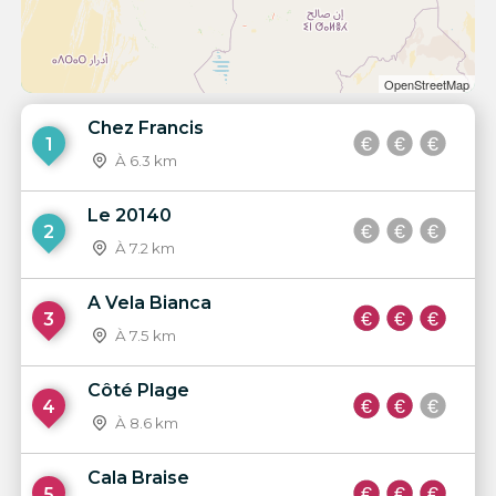
OpenStreetMap
Chez Francis
1
À 6.3 km
Le 20140
2
À 7.2 km
A Vela Bianca
3
À 7.5 km
Côté Plage
4
À 8.6 km
Cala Braise
5