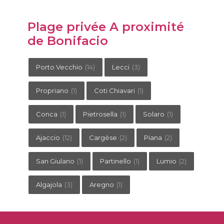
Plage privée A proximité
de Bonifacio
Porto Vecchio
(14)
Lecci
(3)
Propriano
(1)
Coti Chiavari
(1)
Conca
(1)
Pietrosella
(1)
Solaro
(1)
Ajaccio
(12)
Cargèse
(2)
Piana
(2)
San Giulano
(1)
Partinello
(1)
Lumio
(2)
Algajola
(3)
Aregno
(1)