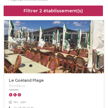
Filtrer
2
établissement(s)
Le Goéland Plage
Bonifacio
11H - 23H
04 95 73 02 51