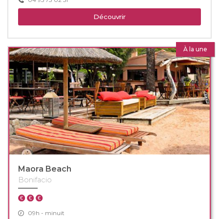
Découvrir
À la une
Maora Beach
Bonifacio
09h - minuit