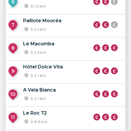
6
À 1.9 km
Paillote Mooréa
7
À 2.2 km
Le Macumba
8
À 2.6 km
Hôtel Dolce Vita
9
À 3.1 km
A Vela Bianca
10
À 3.1 km
Le Roc 72
11
À 8.8 km