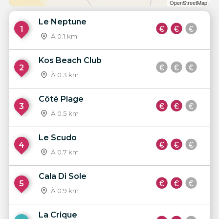
OpenStreetMap
Le Neptune
1
À 0.1 km
Kos Beach Club
2
À 0.3 km
Côté Plage
3
À 0.5 km
Le Scudo
4
À 0.7 km
Cala Di Sole
5
À 0.9 km
La Crique