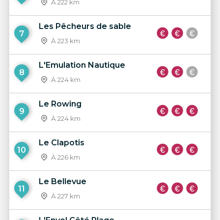
À 222 km
Les Pêcheurs de sable
7
À 223 km
L'Emulation Nautique
8
À 224 km
Le Rowing
9
À 224 km
Le Clapotis
10
À 226 km
Le Bellevue
11
À 227 km