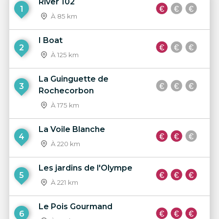
River 102
1
À 85 km
I Boat
2
À 125 km
La Guinguette de
3
Rochecorbon
À 175 km
La Voile Blanche
4
À 220 km
Les jardins de l'Olympe
5
À 221 km
Le Pois Gourmand
6