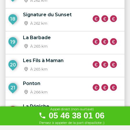
À 262 km
Signature du Sunset
18
À 262 km
La Barbade
19
À 265 km
Les Fils à Maman
20
À 265 km
Ponton
21
À 266 km
La Péniche
Appel direct (non-surtaxé)
22
05 46 38 01 06
À 269 km
Pensez à appeler de la part d'epaillote ;)
La Marine