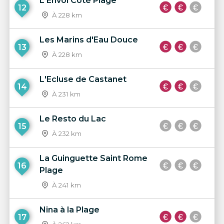
L'Envol Côté Plage
12
À 228 km
Les Marins d'Eau Douce
13
À 228 km
L'Ecluse de Castanet
14
À 231 km
Le Resto du Lac
15
À 232 km
La Guinguette Saint Rome
16
Plage
À 241 km
Nina à la Plage
17