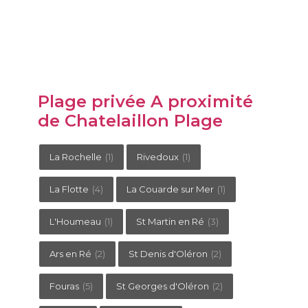
Plage privée A proximité
de Chatelaillon Plage
La Rochelle
(1)
Rivedoux
(1)
La Flotte
(4)
La Couarde sur Mer
(1)
L'Houmeau
(1)
St Martin en Ré
(3)
Ars en Ré
(2)
St Denis d'Oléron
(2)
Fouras
(5)
St Georges d'Oléron
(2)