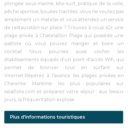
plongée sous-marine, kite-surf, pratique de la voile,
pêche sportive, bouées tractées...Vous ne voulez pas
simplement un matelas et vous attendez un service
de restauration sur place ? Trouvez à coup sûr une
plage privée à Chatelaillon Plage qui possède une
paillote où vous pouvez manger et boire un
cocktail !Vous pourriez aussi cocher les
établissements équipés d'un point d'accès Wifi, qui
permet de bronzer tout en surfant sur
Internet.Repérez à l’avance les plages privées en
Charente Maritime les plus populaires sur
epaillote.com et préparez votre séjour : aux beaux
jours, la fréquentation explose.
Plus d'informations touristiques