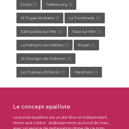
Dolus
(1)
Taillebourg
(1)
St Trojan les Bains
(1)
La Tremblade
(2)
Saint palais sur Mer
(4)
Vaux sur Mer
(1)
La Palmyre Les Mathes
(1)
Royan
(1)
St Georges de Didonne
(2)
Le Chateau d'Oléron
(1)
Meschers
(1)
Le concept epaillote
Le portail epaillote est un site libre et indépendant.
Notre seul critère : établissements au bord de l'eau
avec un service de restauration digne de ce nom.