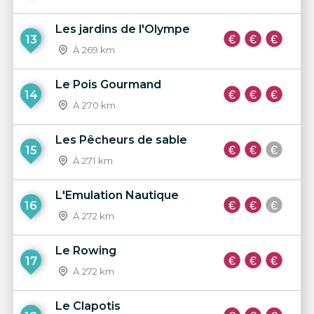
Les jardins de l'Olympe
13
À 269 km
Le Pois Gourmand
14
À 270 km
Les Pêcheurs de sable
15
À 271 km
L'Emulation Nautique
16
À 272 km
Le Rowing
17
À 272 km
Le Clapotis