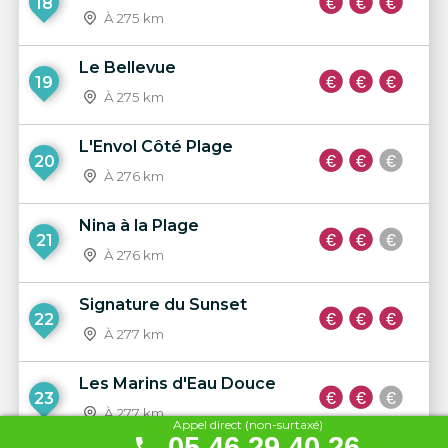
18
À 275 km
Le Bellevue
19
À 275 km
L'Envol Côté Plage
20
À 276 km
Nina à la Plage
21
À 276 km
Signature du Sunset
22
À 277 km
Les Marins d'Eau Douce
23
À 277 km
Appel direct (non-surtaxé)
05 46 29 40 26