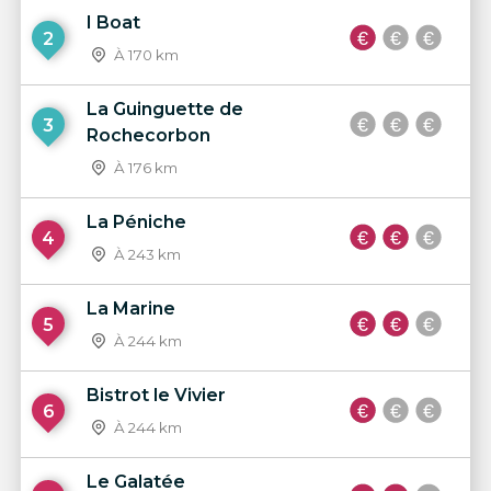
I Boat
2
À 170 km
La Guinguette de
3
Rochecorbon
À 176 km
La Péniche
4
À 243 km
La Marine
5
À 244 km
Bistrot le Vivier
6
À 244 km
Le Galatée