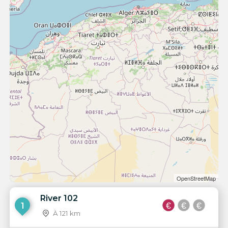
OpenStreetMap
River 102
1
À 121 km