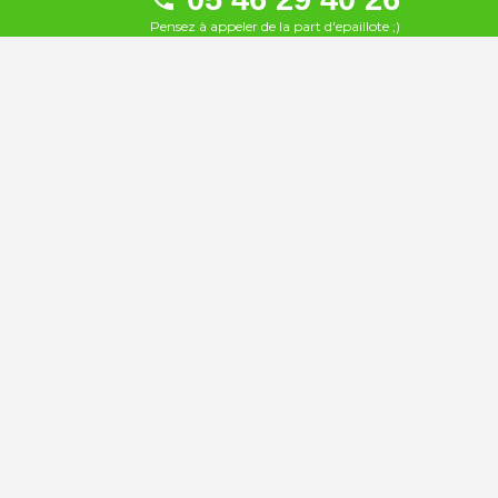
La Barbade
Pensez à appeler de la part d'epaillote ;)
24
À 279 km
L'Ecluse de Castanet
25
À 280 km
Les Fils à Maman
26
À 280 km
Ponton
27
À 280 km
Le Resto du Lac
28
À 282 km
La Guinguette Saint Rome
29
Plage