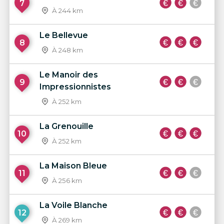
7
À 244 km
Le Bellevue
8
À 248 km
Le Manoir des
9
Impressionnistes
À 252 km
La Grenouille
10
À 252 km
La Maison Bleue
11
À 256 km
La Voile Blanche
12
À 269 km