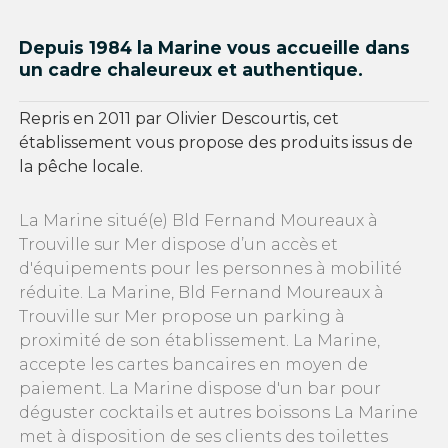
Depuis 1984 la Marine vous accueille dans
un cadre chaleureux et authentique.
Repris en 2011 par Olivier Descourtis, cet
établissement vous propose des produits issus de
la pêche locale.
La Marine situé(e) Bld Fernand Moureaux à
Trouville sur Mer dispose d’un accès et
d'équipements pour les personnes à mobilité
réduite. La Marine, Bld Fernand Moureaux à
Trouville sur Mer propose un parking à
proximité de son établissement. La Marine,
accepte les cartes bancaires en moyen de
paiement. La Marine dispose d'un bar pour
déguster cocktails et autres boissons La Marine
met à disposition de ses clients des toilettes