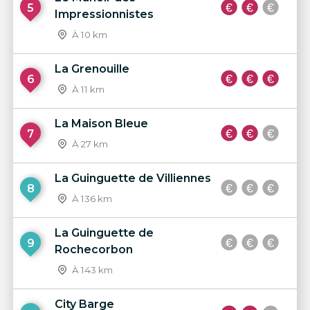
5
Impressionnistes
À 10 km
La Grenouille
6
À 11 km
La Maison Bleue
7
À 27 km
La Guinguette de Villiennes
8
À 136 km
La Guinguette de
9
Rochecorbon
À 143 km
City Barge