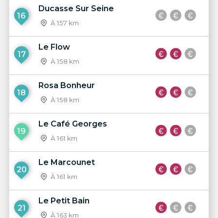
Ducasse Sur Seine
16
À 157 km
Le Flow
17
À 158 km
Rosa Bonheur
18
À 158 km
Le Café Georges
19
À 161 km
Le Marcounet
20
À 161 km
Le Petit Bain
21
À 163 km