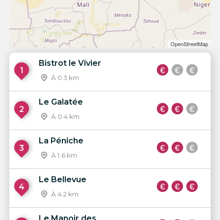
OpenStreetMap
Bistrot le Vivier
1
À 0.3 km
Le Galatée
2
À 0.4 km
La Péniche
3
À 1.6 km
Le Bellevue
4
À 4.2 km
Le Manoir des