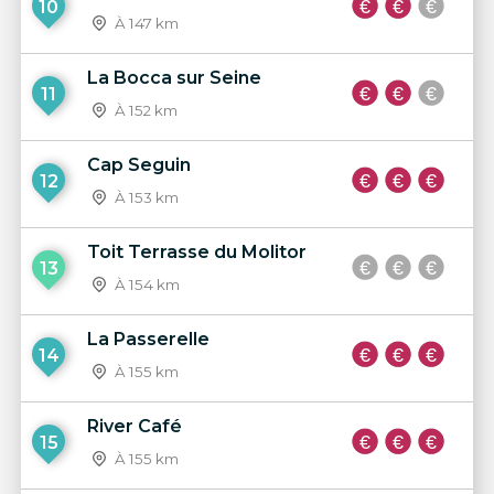
10
À 147 km
La Bocca sur Seine
11
À 152 km
Cap Seguin
12
À 153 km
Toit Terrasse du Molitor
13
À 154 km
La Passerelle
14
À 155 km
River Café
15
À 155 km