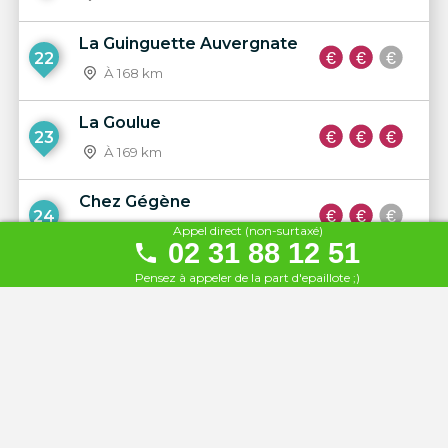
La Guinguette Auvergnate
22
À 168 km
La Goulue
23
À 169 km
Chez Gégène
24
Appel direct (non-surtaxé)
À 169 km
02 31 88 12 51
Pensez à appeler de la part d'epaillote ;)
La Guinguette de l'Ile du
25
martin pêcheur
À 172 km
Bar de la Marine Chez Fifi
26
À 173 km