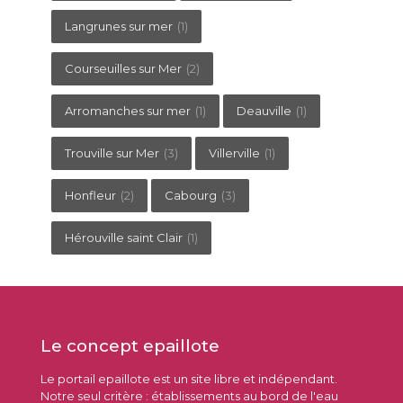
Langrunes sur mer
(1)
Courseuilles sur Mer
(2)
Arromanches sur mer
(1)
Deauville
(1)
Trouville sur Mer
(3)
Villerville
(1)
Honfleur
(2)
Cabourg
(3)
Hérouville saint Clair
(1)
Le concept epaillote
Le portail epaillote est un site libre et indépendant.
Notre seul critère : établissements au bord de l'eau