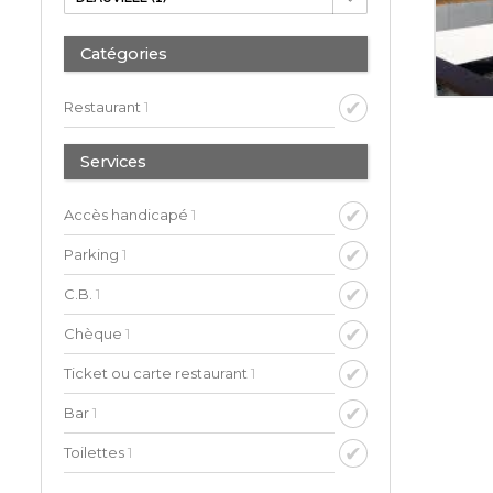
Catégories
Restaurant
1
Services
Accès handicapé
1
Parking
1
C.B.
1
Chèque
1
Ticket ou carte restaurant
1
Bar
1
Toilettes
1