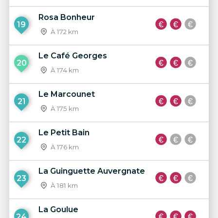
Rosa Bonheur
19
À 172 km
Le Café Georges
20
À 174 km
Le Marcounet
21
À 175 km
Le Petit Bain
22
À 176 km
La Guinguette Auvergnate
23
À 181 km
La Goulue
24