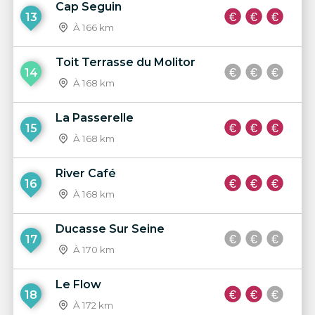
Cap Seguin
13
À 166 km
Toit Terrasse du Molitor
14
À 168 km
La Passerelle
15
À 168 km
River Café
16
À 168 km
Ducasse Sur Seine
17
À 170 km
Le Flow
18
À 172 km