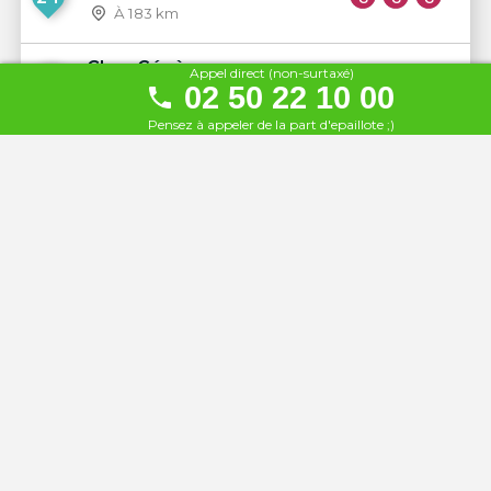
À 183 km
Chez Gégène
Appel direct (non-surtaxé)
25
02 50 22 10 00
À 183 km
Pensez à appeler de la part d'epaillote ;)
La Guinguette de l'Ile du
26
martin pêcheur
À 185 km
Bar de la Marine Chez Fifi
27
À 187 km
L'Ecluse du Martin Pêcheur
28
À 187 km
Le Canotier
29
À 203 km