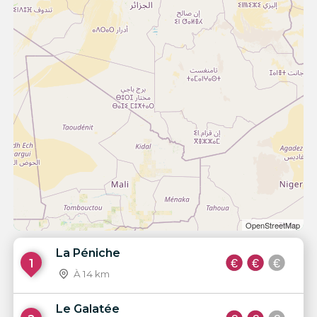
OpenStreetMap
La Péniche
1
À 14 km
Le Galatée