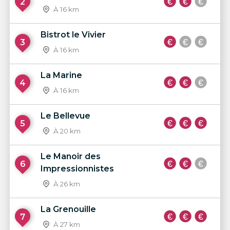
2
À 16 km
Bistrot le Vivier
3
À 16 km
La Marine
4
À 16 km
Le Bellevue
5
À 20 km
Le Manoir des
6
Impressionnistes
À 26 km
La Grenouille
7
À 27 km