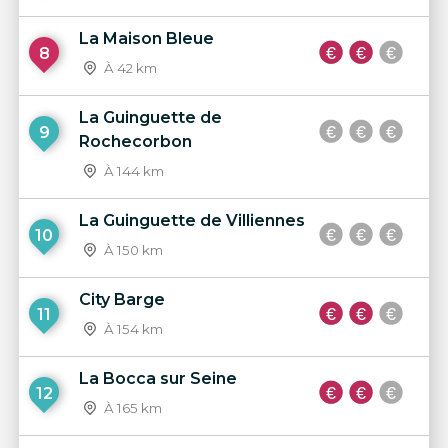
La Maison Bleue
8
À 42 km
La Guinguette de
9
Rochecorbon
À 144 km
La Guinguette de Villiennes
10
À 150 km
City Barge
11
À 154 km
La Bocca sur Seine
12
À 165 km