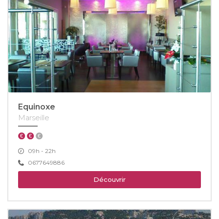
Equinoxe
Marseille
09h - 22h
0677649886
Découvrir