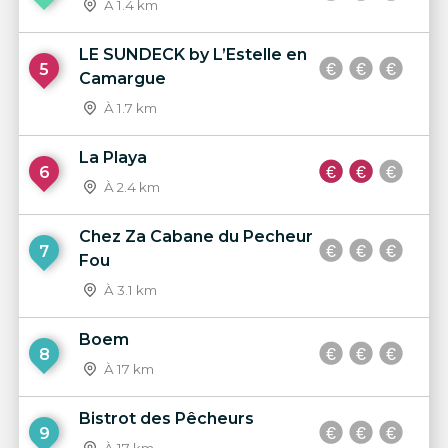
À 1.4 km
LE SUNDECK by L’Estelle en
5
Camargue
À 1.7 km
La Playa
6
À 2.4 km
Chez Za Cabane du Pecheur
7
Fou
À 3.1 km
Boem
8
À 17 km
Bistrot des Pêcheurs
9