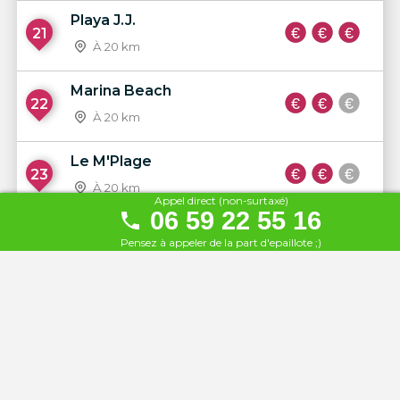
Playa J.J.
21
À 20 km
Marina Beach
22
À 20 km
Le M'Plage
23
À 20 km
Appel direct (non-surtaxé)
06 59 22 55 16
La Baie du Roi
Pensez à appeler de la part d'epaillote ;)
24
À 20 km
Bamboo beach
25
À 21 km
Le Cocobaïa by La Plage
26
À 22 km