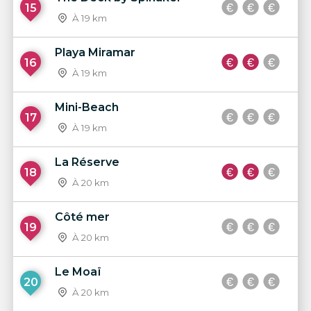
15
À 19 km
Playa Miramar
16
À 19 km
Mini-Beach
17
À 19 km
La Réserve
18
À 20 km
Côté mer
19
À 20 km
Le Moaï
20
À 20 km