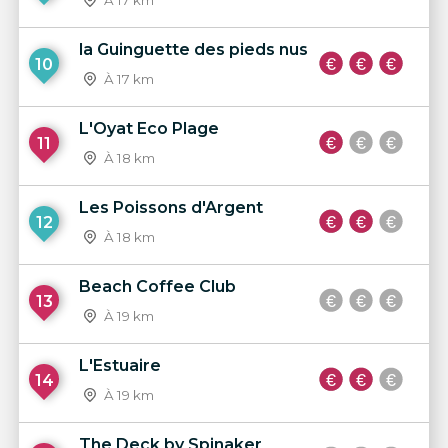
À 17 km
la Guinguette des pieds nus
10
À 17 km
L'Oyat Eco Plage
11
À 18 km
Les Poissons d'Argent
12
À 18 km
Beach Coffee Club
13
À 19 km
L'Estuaire
14
À 19 km
The Deck by Spinaker