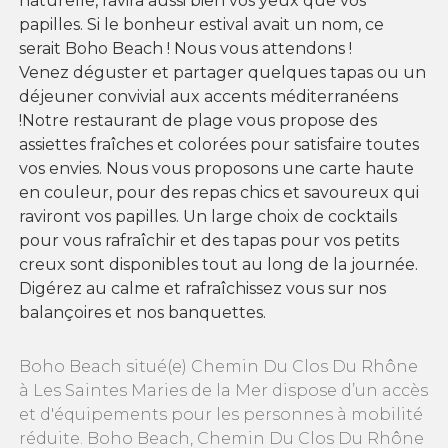
naturelle, ravira aussi bien vos yeux que vos
papilles. Si le bonheur estival avait un nom, ce
serait Boho Beach ! Nous vous attendons !
Venez déguster et partager quelques tapas ou un
déjeuner convivial aux accents méditerranéens
!Notre restaurant de plage vous propose des
assiettes fraîches et colorées pour satisfaire toutes
vos envies. Nous vous proposons une carte haute
en couleur, pour des repas chics et savoureux qui
raviront vos papilles. Un large choix de cocktails
pour vous rafraîchir et des tapas pour vos petits
creux sont disponibles tout au long de la journée.
Digérez au calme et rafraîchissez vous sur nos
balançoires et nos banquettes.
Boho Beach situé(e) Chemin Du Clos Du Rhône
à Les Saintes Maries de la Mer dispose d’un accès
et d'équipements pour les personnes à mobilité
réduite. Boho Beach, Chemin Du Clos Du Rhône