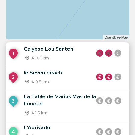
OpenStreetMap
Calypso Lou Santen
1
À 0.8 km
le Seven beach
2
À 0.8 km
La Table de Marius Mas de la
3
Fouque
À 1.3 km
L'Abrivado
4