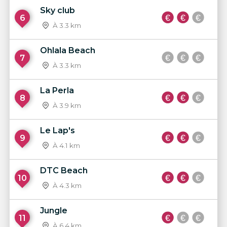
Sky club
6
À 3.3 km
Ohlala Beach
7
À 3.3 km
La Perla
8
À 3.9 km
Le Lap's
9
À 4.1 km
DTC Beach
10
À 4.3 km
Jungle
11
À 6.4 km