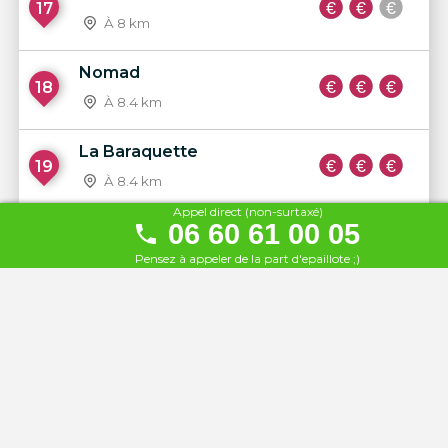
17
À 8 km
Nomad
18
À 8.4 km
La Baraquette
19
À 8.4 km
Appel direct (non-surtaxé)
06 60 61 00 05
Waiki Beach
20
Pensez à appeler de la part d'epaillote ;)
À 8.5 km
CocoYa Beach
21
À 8.5 km
Le Zaza Club
22
À 9 km