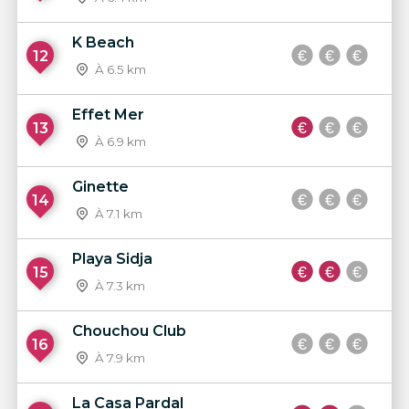
K Beach
12
À 6.5 km
Effet Mer
13
À 6.9 km
Ginette
14
À 7.1 km
Playa Sidja
15
À 7.3 km
Chouchou Club
16
À 7.9 km
La Casa Pardal