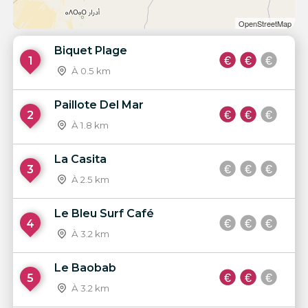
OpenStreetMap
Biquet Plage
1
À 0.5 km
Paillote Del Mar
2
À 1.8 km
La Casita
3
À 2.5 km
Le Bleu Surf Café
4
À 3.2 km
Le Baobab
5
À 3.2 km