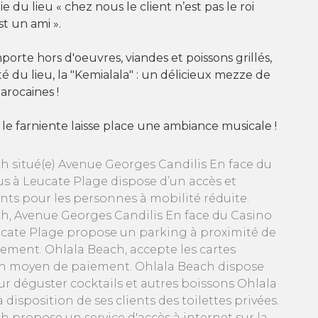
e du lieu « chez nous le client n’est pas le roi
st un ami ».
porte hors d'oeuvres, viandes et poissons grillés,
ité du lieu, la "Kemialala" : un délicieux mezze de
arocaines !
, le farniente laisse place une ambiance musicale !
h situé(e) Avenue Georges Candilis En face du
us à Leucate Plage dispose d’un accès et
ts pour les personnes à mobilité réduite.
h, Avenue Georges Candilis En face du Casino
ucate Plage propose un parking à proximité de
sement. Ohlala Beach, accepte les cartes
n moyen de paiement. Ohlala Beach dispose
ur déguster cocktails et autres boissons Ohlala
disposition de ses clients des toilettes privées.
h propose un service d'accès à internet sur la