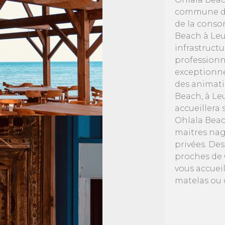
commune de 
de la conso
Beach à Leu
infrastruct
professionn
exceptionne
des animatio
Beach, à Le
accueillera 
Ohlala Beach
maitres nag
privées. De
proches de 
vous accueil
matelas ou 