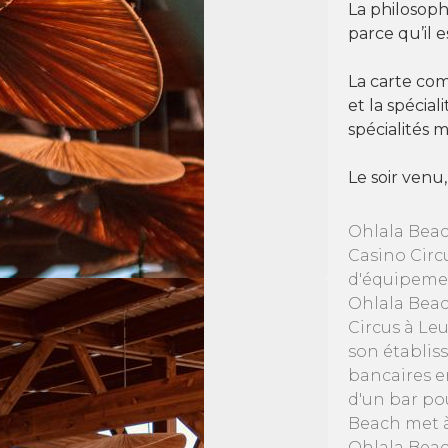
La philosophi
parce qu’il e
La carte com
et la spécial
spécialités m
Le soir venu
Ohlala Beac
Casino Circ
d'équipemen
Ohlala Beac
Circus à Le
son établis
bancaires e
d'un bar po
Beach met à 
Ohlala Beac