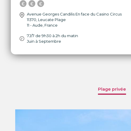
Avenue Georges Candilis En face du Casino Circus
11370
,
Leucate Plage
11 - Aude
,
France
7J/7 de 9h30 à 2h du matin
Juin à Septembre
Plage privée