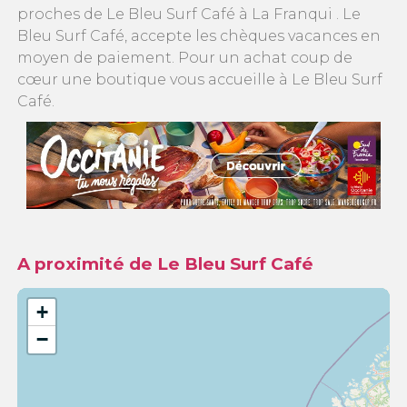
proches de Le Bleu Surf Café à La Franqui . Le
Bleu Surf Café, accepte les chèques vacances en
moyen de paiement. Pour un achat coup de
cœur une boutique vous accueille à Le Bleu Surf
Café.
A proximité de Le Bleu Surf Café
+
−