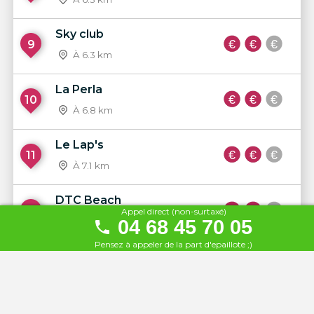
Sky club
9
À 6.3 km
La Perla
10
À 6.8 km
Le Lap's
11
À 7.1 km
DTC Beach
12
Appel direct (non-surtaxé)
À 7.3 km
04 68 45 70 05
Pensez à appeler de la part d'epaillote ;)
Jungle
13
À 9.4 km
K Beach