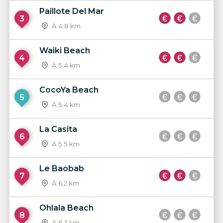
Paillote Del Mar
3
À 4.8 km
Waiki Beach
4
À 5.4 km
CocoYa Beach
5
À 5.4 km
La Casita
6
À 5.5 km
Le Baobab
7
À 6.2 km
Ohlala Beach
8
À 6.3 km