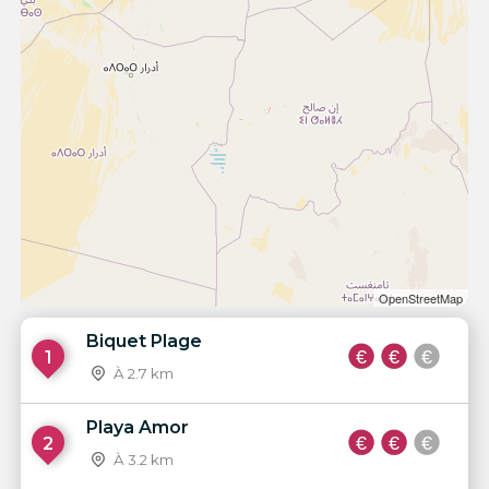
OpenStreetMap
Biquet Plage
1
À 2.7 km
Playa Amor
2
À 3.2 km