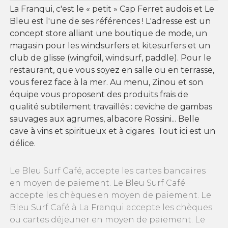
La Franqui, c'est le « petit » Cap Ferret audois et Le
Bleu est l'une de ses références ! L'adresse est un
concept store alliant une boutique de mode, un
magasin pour les windsurfers et kitesurfers et un
club de glisse (wingfoil, windsurf, paddle). Pour le
restaurant, que vous soyez en salle ou en terrasse,
vous ferez face à la mer. Au menu, Zinou et son
équipe vous proposent des produits frais de
qualité subtilement travaillés : ceviche de gambas
sauvages aux agrumes, albacore Rossini... Belle
cave à vins et spiritueux et à cigares. Tout ici est un
délice.
Le Bleu Surf Café, accepte les cartes bancaires
en moyen de paiement. Le Bleu Surf Café
accepte les chèques en moyen de paiement. Le
Bleu Surf Café à La Franqui accepte les chèques
ou cartes déjeuner en moyen de paiement. Le