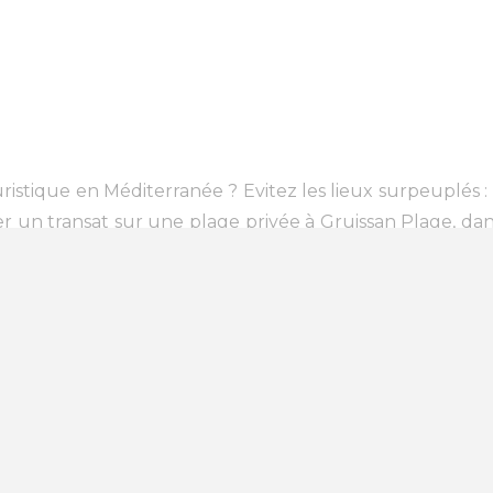
istique en Méditerranée ? Evitez les lieux surpeuplés :
r un transat sur une plage privée à Gruissan Plage, dan
un mal à identifier la plage privée qui peut réunir vos d
essibles aux personnes handicapées. Vous pourriez 
portent aussi à leurs clients une surveillance, avec ma
 : scooter des mers, excursions en mer, découverte de 
manger les pieds dans l’eau sur la plage, ou simplement
 à Gruissan Plage qui possède une paillote sympathique
d'Améthyste qui vous intéressent sur epaillote.com et rés