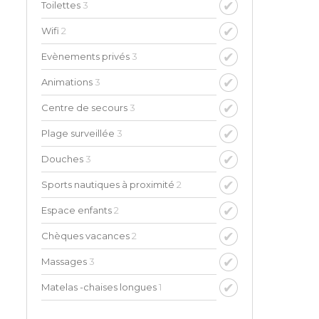
Toilettes
3
Wifi
2
Evènements privés
3
Animations
3
Centre de secours
3
Plage surveillée
3
Douches
3
Sports nautiques à proximité
2
Espace enfants
2
Chèques vacances
2
Massages
3
Matelas -chaises longues
1