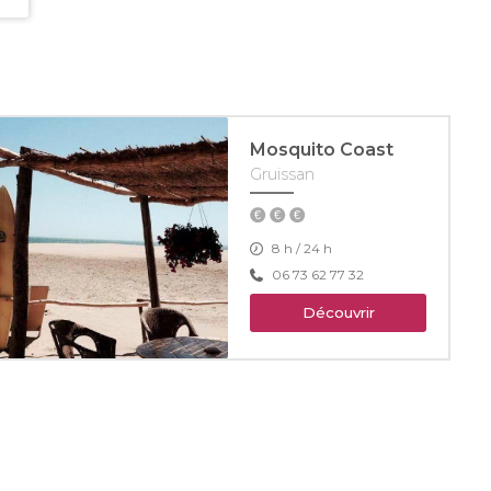
Mosquito Coast
Gruissan
8 h / 24 h
06 73 62 77 32
Découvrir