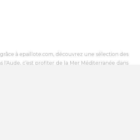
 grâce à epaillote.com, découvrez une sélection des
s l'Aude, c’est profiter de la Mer Méditerranée dans
ifférents critères sur epaillote.com. Par exemple, ne
aussi vous intéresser plus particulièrement aux
îtres nageurs.Certains choisissent aussi en fonction
la plongée, kite-surf, pédalo, pêche en haute mer,
 manger un encas sur le pouce sans perdre de temps
 où l’on peut un verre !Identifiez dès maintenant
ervez votre transat sans plus attendre : en juillet /