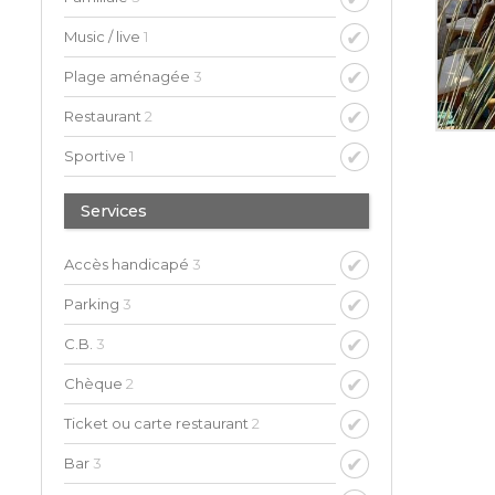
Music / live
1
Plage aménagée
3
Restaurant
2
Sportive
1
Services
Accès handicapé
3
Parking
3
C.B.
3
Chèque
2
Ticket ou carte restaurant
2
Bar
3