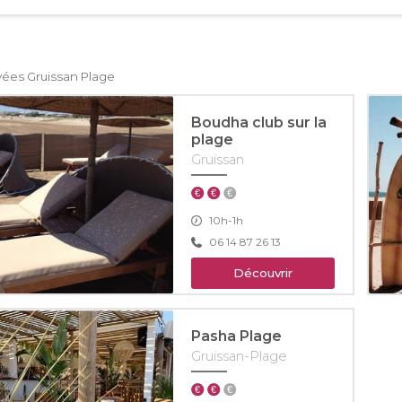
vées Gruissan Plage
Boudha club sur la
plage
Gruissan
10h-1h
06 14 87 26 13
Découvrir
Pasha Plage
Gruissan-Plage