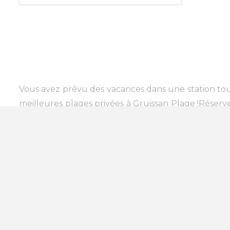
Vous avez prévu des vacances dans une station tour
meilleures plages privées à Gruissan Plage !Réserve
les meilleures conditions possibles.Vous n’aurez auc
vous focalisez que les plages aménagées et acc
établissements équipés du Wifi. Certaines plages ap
des activités nautiques proposées dans la station
bouées tractées ou ski nautique... Vous aimeriez 
? Nous connaissons certainement une plage privée
les plages privées de Gruissan Plage et sur la côte 
août, la fréquentation grimpe en flèche.