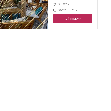
09-02h
06 98 95 57 83
Découvrir