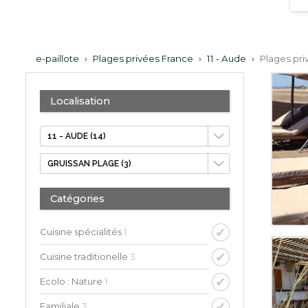
e-paillote
›
Plages privées France
›
11 - Aude
›
Plages pri
Localisation
Catégories
Cuisine spécialités
1
Cuisine traditionelle
3
Ecolo : Nature
1
Familiale
3