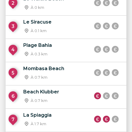
2
À 0 km
Le Siracuse
3
À 0.1 km
Plage Bahia
4
À 0.3 km
Mombasa Beach
5
À 0.7 km
Beach Klubber
6
À 0.7 km
La Spiaggia
7
À 1.7 km