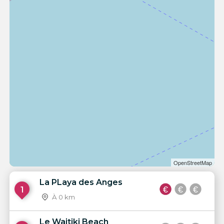
OpenStreetMap
La PLaya des Anges
1
À 0 km
Le Waitiki Beach