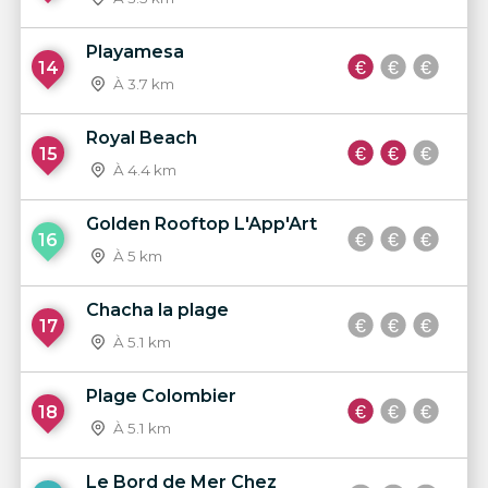
Playamesa
14
À 3.7 km
Royal Beach
15
À 4.4 km
Golden Rooftop L'App'Art
16
À 5 km
Chacha la plage
17
À 5.1 km
Plage Colombier
18
À 5.1 km
Le Bord de Mer Chez