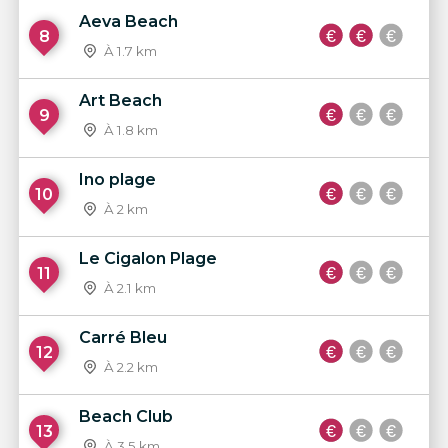
Aeva Beach
8
À 1.7 km
Art Beach
9
À 1.8 km
Ino plage
10
À 2 km
Le Cigalon Plage
11
À 2.1 km
Carré Bleu
12
À 2.2 km
Beach Club
13
À 3.5 km