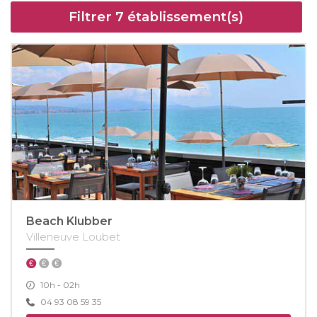
Filtrer
7
établissement(s)
Beach Klubber
Villeneuve Loubet
10h - 02h
04 93 08 59 35