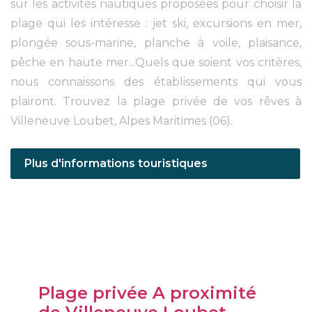
sur les activités nautiques proposées pour choisir la
plage qui les intéresse : jet ski, excursions en mer,
plongée sous-marine, planche à voile, plaisance,
pêche en haute mer...Quels que soient vos critères,
nous connaissons des établissements qui vous
plairont. Trouvez la plage privée de vos rêves à
Villeneuve Loubet, Alpes Maritimes (06).
Plus d'informations touristiques
Plage privée A proximité