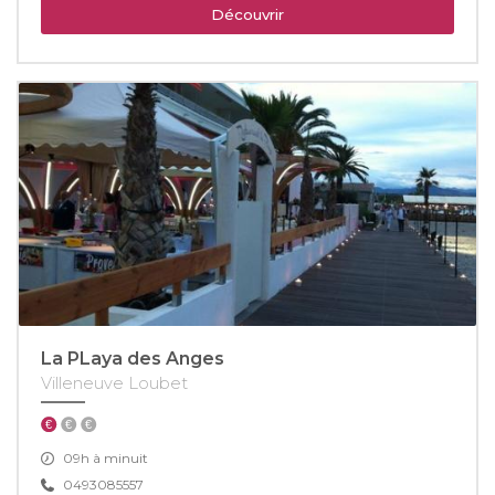
Découvrir
La PLaya des Anges
Villeneuve Loubet
09h à minuit
0493085557