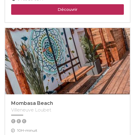
Découvrir
Mombasa Beach
Villeneuve Loubet
10H-minuit