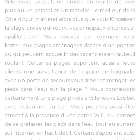
Villeneuve Loubet, on profite en réalité de bien
plus qu’un parasol et un matelas. Le meilleur de la
Côte d'Azur n’attend alors plus que vous !Choisissez
la plage privée qui réunit vos principaux critères sur
epaillote.com. Vous pouvez par exemple vous
limiter aux plages aménagées dotées d’un ponton
ou qui peuvent accueillir des vacanciers en fauteuil
roulant. Certaines plages apportent aussi à leurs
clients une surveillance de l'espace de baignade,
avec un poste de secours.Vous aimeriez manger les
pieds dans l’eau sur la plage ? Nous connaissons
certainement une plage privée à Villeneuve Loubet
avec restaurant ou bar !Vous pourriez aussi être
attentif à la présence d'une borne Wifi, qui permet
de se prélasser les pieds dans l’eau tout en surfant
sur Internet en haut-débit. Certains s'appuient aussi