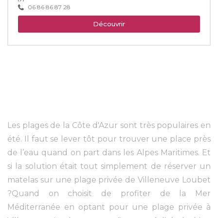
06 86 86 87 28
Découvrir
Les plages de la Côte d'Azur sont très populaires en
été. Il faut se lever tôt pour trouver une place près
de l’eau quand on part dans les Alpes Maritimes. Et
si la solution était tout simplement de réserver un
matelas sur une plage privée de Villeneuve Loubet
?Quand on choisit de profiter de la Mer
Méditerranée en optant pour une plage privée à