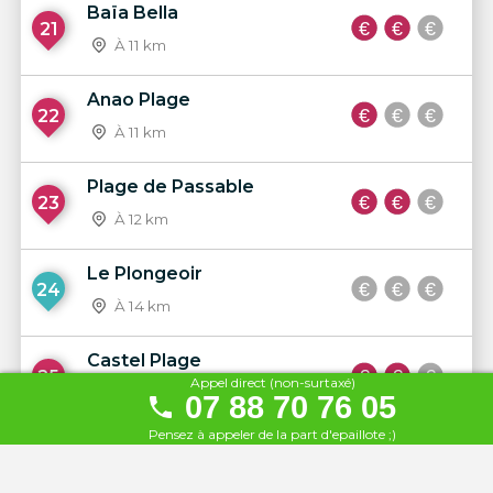
Baïa Bella
21
À 11 km
Anao Plage
22
À 11 km
Plage de Passable
23
À 12 km
Le Plongeoir
24
À 14 km
Castel Plage
25
Appel direct (non-surtaxé)
À 15 km
07 88 70 76 05
Pensez à appeler de la part d'epaillote ;)
Opéra Plage
26
À 15 km