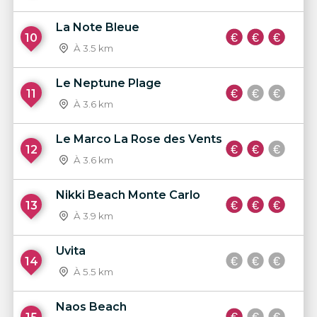
La Note Bleue
10
À 3.5 km
Le Neptune Plage
11
À 3.6 km
Le Marco La Rose des Vents
12
À 3.6 km
Nikki Beach Monte Carlo
13
À 3.9 km
Uvita
14
À 5.5 km
Naos Beach