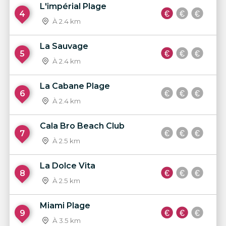
L'impérial Plage
4
À 2.4 km
La Sauvage
5
À 2.4 km
La Cabane Plage
6
À 2.4 km
Cala Bro Beach Club
7
À 2.5 km
La Dolce Vita
8
À 2.5 km
Miami Plage
9
À 3.5 km