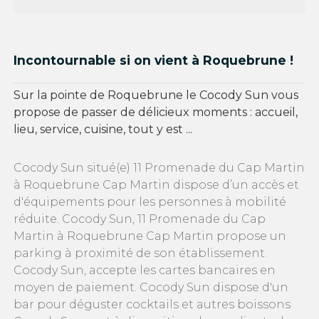
Incontournable si on vient à Roquebrune !
Sur la pointe de Roquebrune le Cocody Sun vous
propose de passer de délicieux moments : accueil,
lieu, service, cuisine, tout y est ...
Cocody Sun situé(e) 11 Promenade du Cap Martin
à Roquebrune Cap Martin dispose d’un accès et
d'équipements pour les personnes à mobilité
réduite. Cocody Sun, 11 Promenade du Cap
Martin à Roquebrune Cap Martin propose un
parking à proximité de son établissement.
Cocody Sun, accepte les cartes bancaires en
moyen de paiement. Cocody Sun dispose d'un
bar pour déguster cocktails et autres boissons