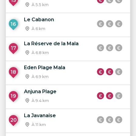
15
À 5.5 km
Le Cabanon
16
À 6 km
La Réserve de la Mala
17
À 6.8 km
Eden Plage Mala
18
À 6.9 km
Anjuna Plage
19
À 9.4 km
La Javanaise
20
À 11 km