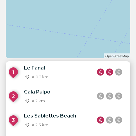
OpenStreetMap
Le Fanal
1
À 0.2 km
Cala Pulpo
2
À 2 km
Les Sablettes Beach
3
À 2.3 km