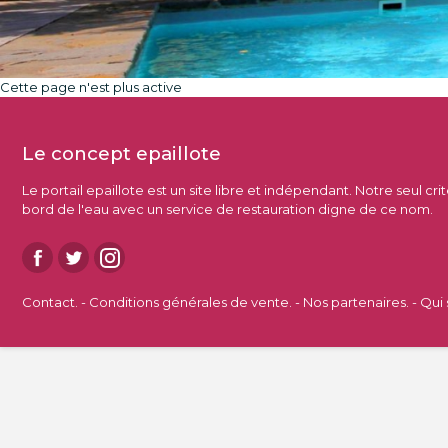
Cette page n'est plus active
Le concept epaillote
Le portail epaillote est un site libre et indépendant. Notre seul cri
bord de l'eau avec un service de restauration digne de ce nom.
Contact.
-
Conditions générales de vente.
-
Nos partenaires.
-
Qui