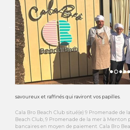
savoureux et raffinés qui raviront vos papilles.
Cala Bro Beach Club situé(e) 9 Promenade de l
Beach Club, 9 Promenade de la mer à Menton pr
bancaires en moyen de paiement. Cala Bro Beac