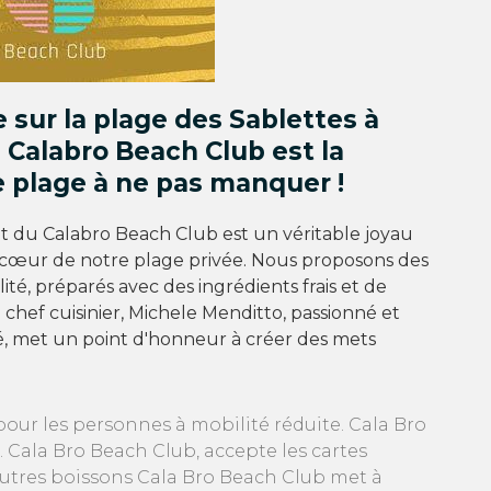
 sur la plage des Sablettes à
 Calabro Beach Club est la
e plage à ne pas manquer !
t du Calabro Beach Club est un véritable joyau
 cœur de notre plage privée. Nous proposons des
ité, préparés avec des ingrédients frais et de
e chef cuisinier, Michele Menditto, passionné et
, met un point d'honneur à créer des mets
our les personnes à mobilité réduite. Cala Bro
Cala Bro Beach Club, accepte les cartes
autres boissons Cala Bro Beach Club met à