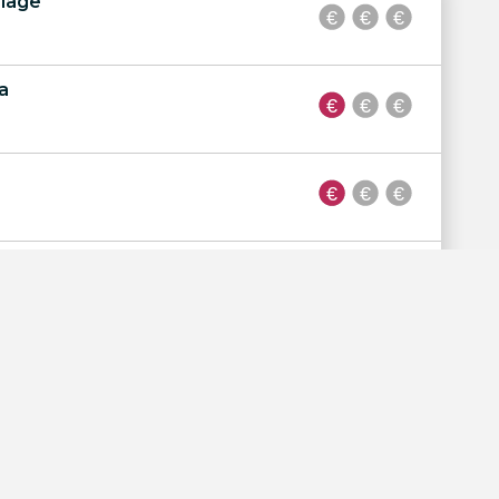
lage
a
lage
es Beach