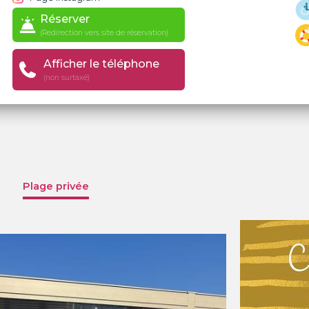
Réserver
(Redirection vers site de réservation)
Afficher le téléphone
(non surtaxé)
Plage privée