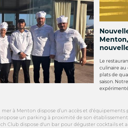
Nouvelle
Menton,
nouvell
Le restauran
culinaire au
plats de qual
saison. Notr
expérimenté
a mer à Menton dispose d’un accès et d'équipements p
opose un parking à proximité de son établissement. 
h Club dispose d'un bar pour déguster cocktails et 