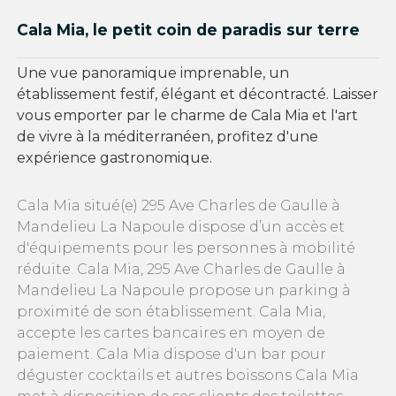
Cala Mia, le petit coin de paradis sur terre
Une vue panoramique imprenable, un
établissement festif, élégant et décontracté. Laisser
vous emporter par le charme de Cala Mia et l'art
de vivre à la méditerranéen, profitez d'une
expérience gastronomique.
Cala Mia situé(e) 295 Ave Charles de Gaulle à
Mandelieu La Napoule dispose d’un accès et
d'équipements pour les personnes à mobilité
réduite. Cala Mia, 295 Ave Charles de Gaulle à
Mandelieu La Napoule propose un parking à
proximité de son établissement. Cala Mia,
accepte les cartes bancaires en moyen de
paiement. Cala Mia dispose d'un bar pour
déguster cocktails et autres boissons Cala Mia