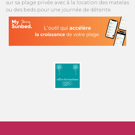
sur sa plage privée avec à la location des matelas
ou des beds pour une journée de détente.