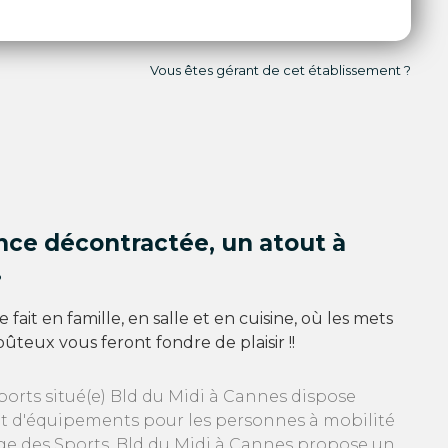
Vous êtes gérant de cet établissement ?
nce décontractée, un atout à
.
 se fait en famille, en salle et en cuisine, où les mets
oûteux vous feront fondre de plaisir !!
ports situé(e) Bld du Midi à Cannes dispose
et d'équipements pour les personnes à mobilité
age des Sports, Bld du Midi à Cannes propose un