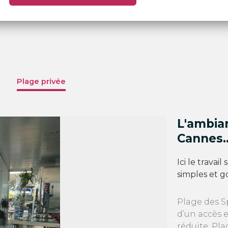
Plage privée
L'ambia
Cannes.
Ici le travail
simples et g
Plage des S
d’un accès 
réduite. Pl