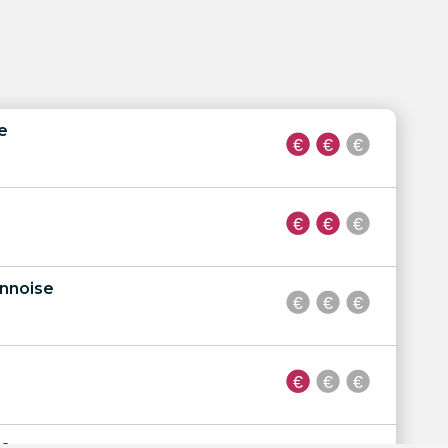
e
annoise
ge