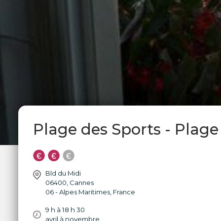
Plage des Sports - Plage
Bld du Midi
06400
,
Cannes
06 - Alpes Maritimes
,
France
9 h à 18 h 30
avril à novembre