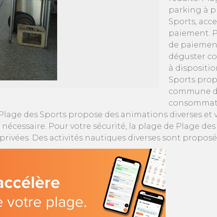
parking à p
Sports, acc
paiement. P
de paiement
déguster co
à dispositio
Sports propo
commune de 
consommatio
lage des Sports propose des animations diverses et va
nécessaire. Pour votre sécurité, la plage de Plage des
privées. Des activités nautiques diverses sont propos