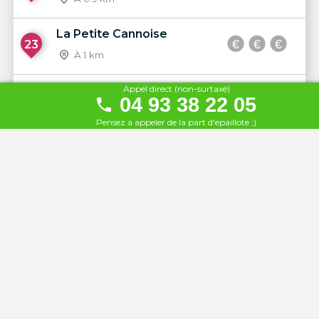
La Petite Cannoise
23
À 1 km
Plage l'Alba
Appel direct (non-surtaxé)
04 93 38 22 05
24
À 1.1 km
Pensez à appeler de la part d'epaillote ;)
Waikiki Plage
25
À 1.2 km
L'Ecrin Plage
26
À 1.4 km
Tamaris Plage Cannes
27
À 1.4 km
Plage des Sports