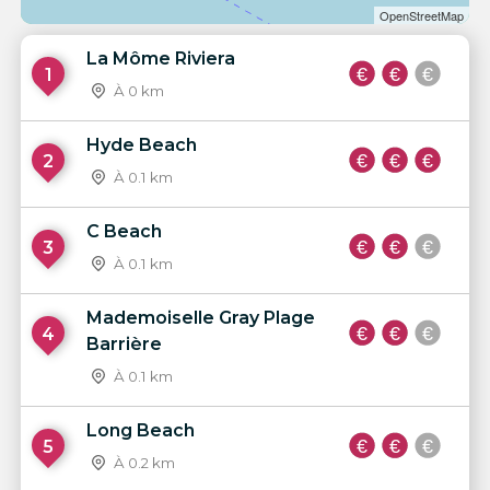
OpenStreetMap
La Môme Riviera
1
À 0 km
Hyde Beach
2
À 0.1 km
C Beach
3
À 0.1 km
Mademoiselle Gray Plage
4
Barrière
À 0.1 km
Long Beach
5
À 0.2 km