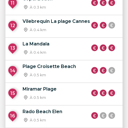
11
À 0.3 km
Vilebrequin La plage Cannes
12
À 0.4 km
La Mandala
13
À 0.4 km
Plage Croisette Beach
14
À 0.5 km
Miramar Plage
15
À 0.5 km
Rado Beach Elen
16
À 0.5 km