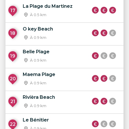
La Plage du Martinez
17
À 0.5 km
O key Beach
18
À 0.9 km
Belle Plage
19
À 0.9 km
Maema Plage
20
À 0.9 km
Rivièra Beach
21
À 0.9 km
Le Bénitier
22
À 0.9 km