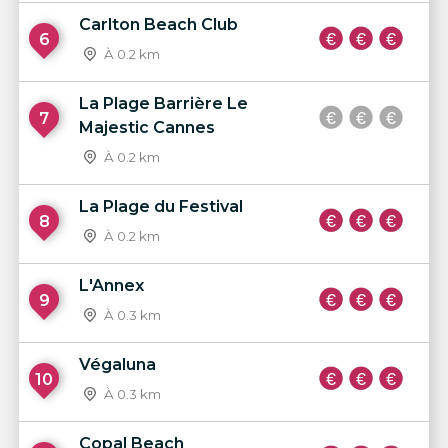
Carlton Beach Club
6
À 0.2 km
La Plage Barrière Le
7
Majestic Cannes
À 0.2 km
La Plage du Festival
8
À 0.2 km
L'Annex
9
À 0.3 km
Végaluna
10
À 0.3 km
Copal Beach