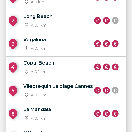
À 0 km
Long Beach
2
À 0.1 km
Végaluna
3
À 0.1 km
Copal Beach
4
À 0.1 km
Vilebrequin La plage Cannes
5
À 0.1 km
La Mandala
6
À 0.1 km