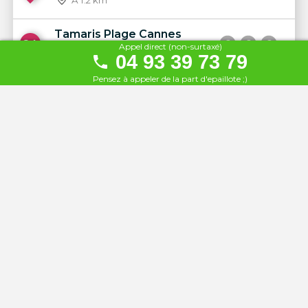
Tamaris Plage Cannes
24
Appel direct (non-surtaxé)
À 1.2 km
04 93 39 73 79
Pensez à appeler de la part d'epaillote ;)
La Petite Cannoise
25
À 1.2 km
Plage l'Alba
26
À 1.3 km
Waikiki Plage
27
À 1.4 km
Plage des Sports
28
À 1.8 km
La Guérite