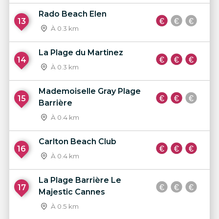
Rado Beach Elen
13
À 0.3 km
La Plage du Martinez
14
À 0.3 km
Mademoiselle Gray Plage
15
Barrière
À 0.4 km
Carlton Beach Club
16
À 0.4 km
La Plage Barrière Le
17
Majestic Cannes
À 0.5 km