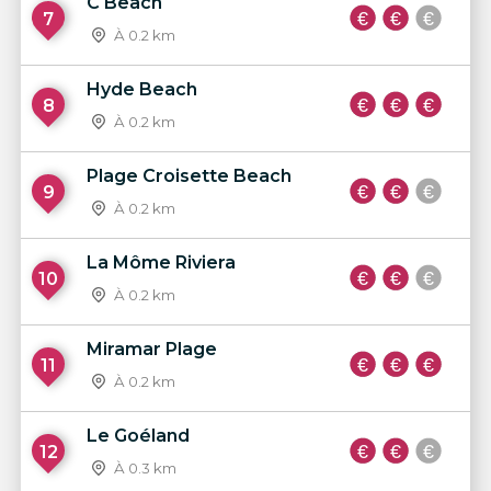
C Beach
7
À 0.2 km
Hyde Beach
8
À 0.2 km
Plage Croisette Beach
9
À 0.2 km
La Môme Riviera
10
À 0.2 km
Miramar Plage
11
À 0.2 km
Le Goéland
12
À 0.3 km