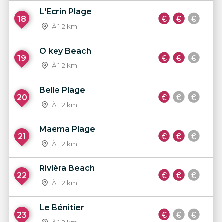
L'Ecrin Plage
18
À 1.2 km
O key Beach
19
À 1.2 km
Belle Plage
20
À 1.2 km
Maema Plage
21
À 1.2 km
Rivièra Beach
22
À 1.2 km
Le Bénitier
23
À 1.2 km