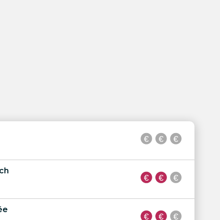
ach
ée