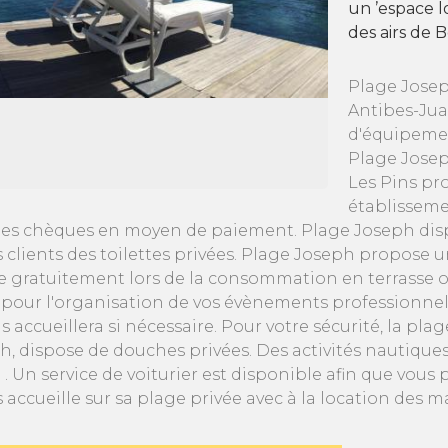
un ’espace l
des airs de B
Plage Josep
Antibes-Jua
d'équipemen
Plage Josep
Les Pins pr
établisseme
es chèques en moyen de paiement. Plage Joseph dispo
 clients des toilettes privées. Plage Joseph propose u
le gratuitement lors de la consommation en terrasse o
s pour l'organisation de vos évènements professionnel
accueillera si nécessaire. Pour votre sécurité, la pla
ph, dispose de douches privées. Des activités nautiqu
. Un service de voiturier est disponible afin que vous
 accueille sur sa plage privée avec à la location des