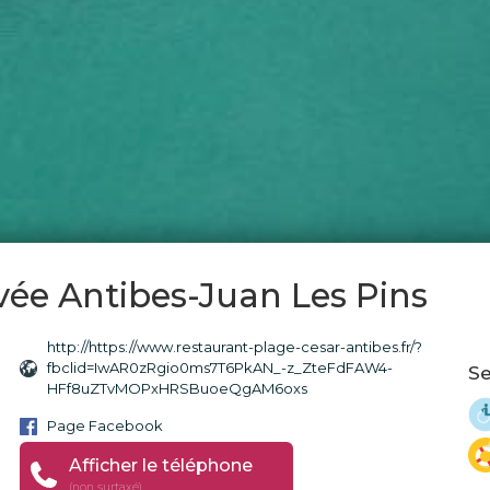
vée Antibes-Juan Les Pins
http://https://www.restaurant-plage-cesar-antibes.fr/?
fbclid=IwAR0zRgio0ms7T6PkAN_-z_ZteFdFAW4-
Se
HFf8uZTvMOPxHRSBuoeQgAM6oxs
Page Facebook
Afficher le téléphone
(non surtaxé)