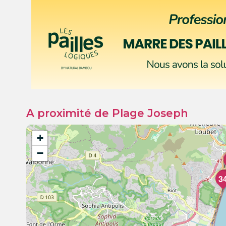
A proximité de Plage Joseph
+
−
3
3