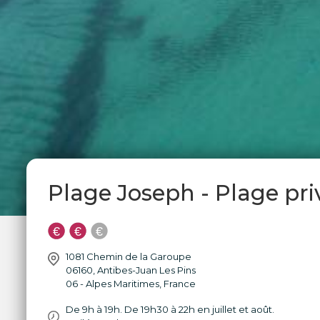
Plage Joseph - Plage pri
1081 Chemin de la Garoupe
06160
,
Antibes-Juan Les Pins
06 - Alpes Maritimes
,
France
De 9h à 19h. De 19h30 à 22h en juillet et août.