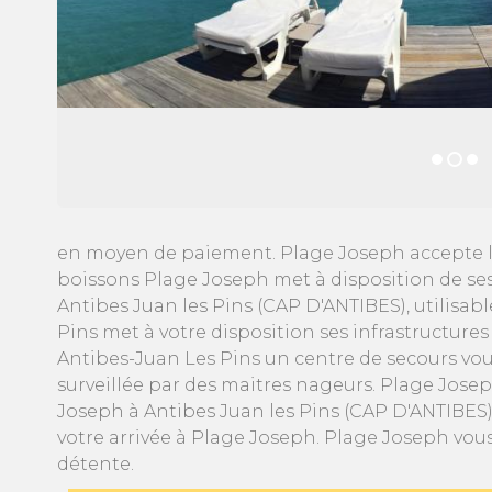
en moyen de paiement. Plage Joseph accepte l
boissons Plage Joseph met à disposition de ses
Antibes Juan les Pins (CAP D'ANTIBES), utilisab
Pins met à votre disposition ses infrastructure
Antibes-Juan Les Pins un centre de secours vous 
surveillée par des maitres nageurs. Plage Jose
Joseph à Antibes Juan les Pins (CAP D'ANTIBES) 
votre arrivée à Plage Joseph. Plage Joseph vous
détente.