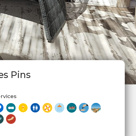
es Pins
rvices