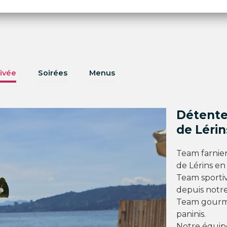
ivée
Soirées
Menus
Détente 
de Lérin
Team farnien
de Lérins en 
Team sportiv
depuis notre
Team gourma
paninis.
Notre équipe