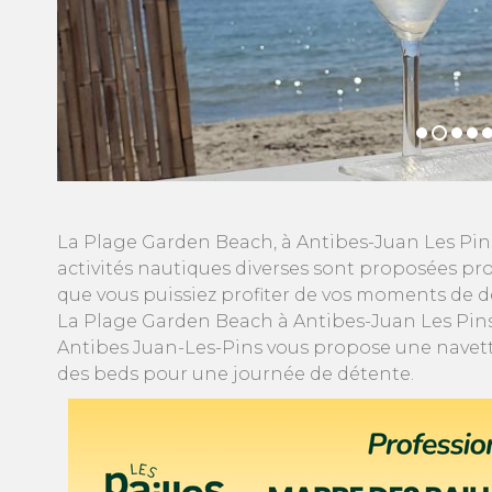
La Plage Garden Beach, à Antibes-Juan Les Pins
activités nautiques diverses sont proposées pro
que vous puissiez profiter de vos moments de dé
La Plage Garden Beach à Antibes-Juan Les Pins
Antibes Juan-Les-Pins vous propose une navette
des beds pour une journée de détente.