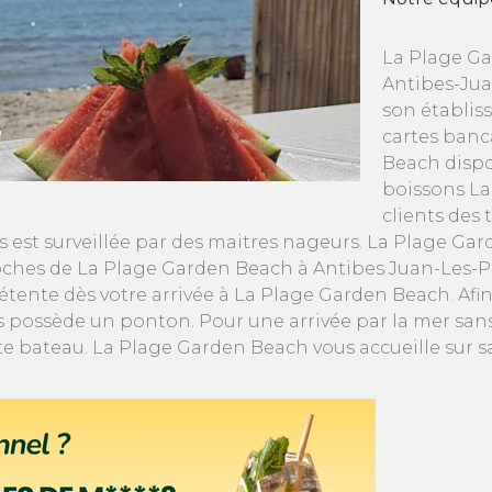
La Plage Ga
Antibes-Jua
son établis
cartes banc
Beach dispo
boissons La
clients des 
 est surveillée par des maitres nageurs. La Plage Ga
ches de La Plage Garden Beach à Antibes Juan-Les-Pins
tente dès votre arrivée à La Plage Garden Beach. Afin
 possède un ponton. Pour une arrivée par la mer san
 bateau. La Plage Garden Beach vous accueille sur sa 