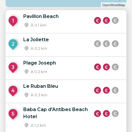
OpenStreetMap
Pavillon Beach
1
À 0.1 km
La Joliette
2
À 0.2 km
Plage Joseph
3
À 0.2 km
Le Ruban Bleu
4
À 0.3 km
Baba Cap d'Antibes Beach
5
Hotel
À 1.2 km