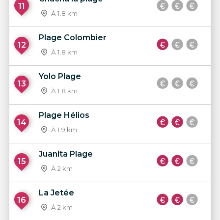
11
À 1.8 km
Plage Colombier
12
À 1.8 km
Yolo Plage
13
À 1.8 km
Plage Hélios
14
À 1.9 km
Juanita Plage
15
À 2 km
La Jetée
16
À 2 km