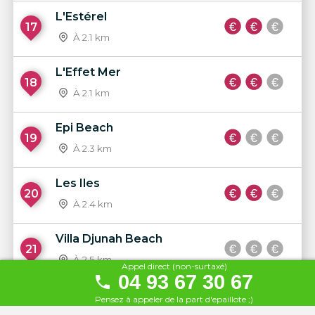
L'Estérel
17
À 2.1 km
L'Effet Mer
18
À 2.1 km
Epi Beach
19
À 2.3 km
Les Iles
20
À 2.4 km
Villa Djunah Beach
21
À 2.5 km
Appel direct (non-surtaxé)
04 93 67 30 67
Tibe Club
Pensez à appeler de la part d'epaillote ;)
22