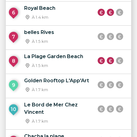
Royal Beach
6
À 1.4 km
belles Rives
7
À 1.5 km
La Plage Garden Beach
8
À 1.5 km
Golden Rooftop L'App'Art
9
À 1.7 km
Le Bord de Mer Chez
10
Vincent
À 1.7 km
Chacha la plage