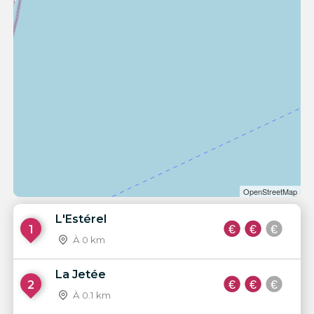
OpenStreetMap
L'Estérel
1
À 0 km
La Jetée
2
À 0.1 km