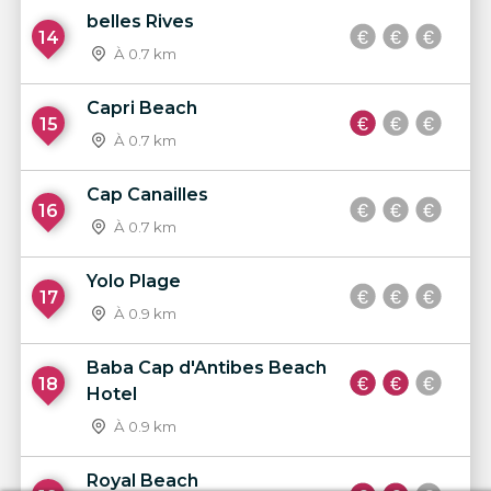
belles Rives
14
À 0.7 km
Capri Beach
15
À 0.7 km
Cap Canailles
16
À 0.7 km
Yolo Plage
17
À 0.9 km
Baba Cap d'Antibes Beach
18
Hotel
À 0.9 km
Royal Beach