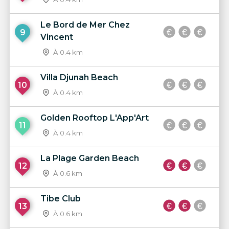
Le Bord de Mer Chez
9
Vincent
À 0.4 km
Villa Djunah Beach
10
À 0.4 km
Golden Rooftop L'App'Art
11
À 0.4 km
La Plage Garden Beach
12
À 0.6 km
Tibe Club
13
À 0.6 km