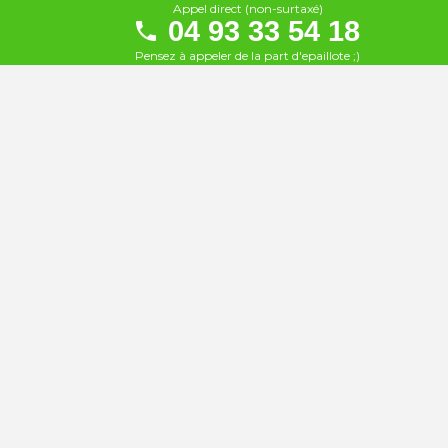
19
Appel direct (non-surtaxé)
À 1.3 km
04 93 33 54 18
Pensez à appeler de la part d'epaillote ;)
La Paillote Blanche
20
À 1.5 km
Bocado Beach
21
À 1.6 km
Jimbaran Beach
22
À 1.6 km
Mr Pablo
23
À 1.6 km
Plage le Vieux Rocher
24
À 1.6 km