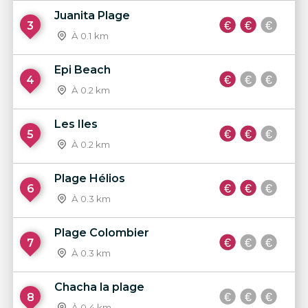
Juanita Plage
3
À 0.1 km
Epi Beach
4
À 0.2 km
Les Iles
5
À 0.2 km
Plage Hélios
6
À 0.3 km
Plage Colombier
7
À 0.3 km
Chacha la plage
8
À 0.4 km