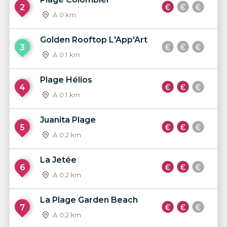
2
À 0 km
Golden Rooftop L'App'Art
3
À 0.1 km
Plage Hélios
4
À 0.1 km
Juanita Plage
5
À 0.2 km
La Jetée
6
À 0.2 km
La Plage Garden Beach
7
À 0.2 km