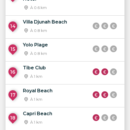
À 0.6 km
Villa Djunah Beach
14
À 0.8 km
Yolo Plage
15
À 0.8 km
Tibe Club
16
À 1 km
Royal Beach
17
À 1 km
Capri Beach
18
À 1 km