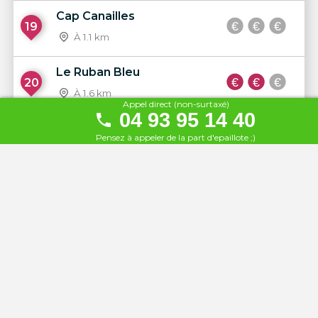
Cap Canailles
19
À 1.1 km
Le Ruban Bleu
20
À 1.6 km
Appel direct (non-surtaxé)
04 93 95 14 40
La Baie Dorée
21
Pensez à appeler de la part d'epaillote ;)
À 1.8 km
Pavillon Beach
22
À 1.8 km
La Paillote Blanche
23
À 1.8 km
La Joliette
24
À 1.9 km