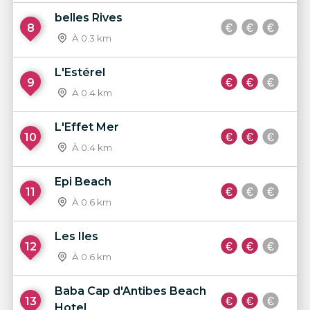
belles Rives
8
À 0.3 km
L'Estérel
9
À 0.4 km
L'Effet Mer
10
À 0.4 km
Epi Beach
11
À 0.6 km
Les Iles
12
À 0.6 km
Baba Cap d'Antibes Beach
13
Hotel