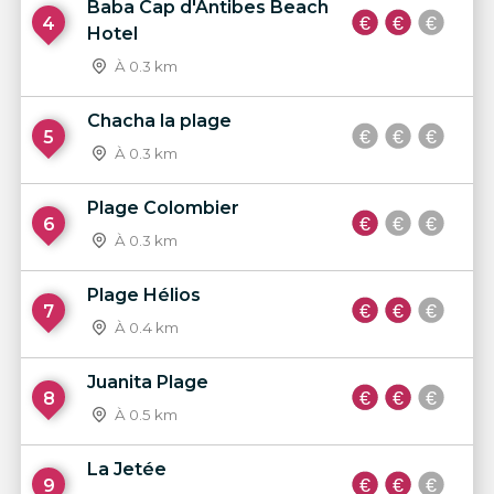
Baba Cap d'Antibes Beach
4
Hotel
À 0.3 km
Chacha la plage
5
À 0.3 km
Plage Colombier
6
À 0.3 km
Plage Hélios
7
À 0.4 km
Juanita Plage
8
À 0.5 km
La Jetée
9