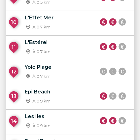
À 0.5 km
L'Effet Mer
10
À 0.7 km
L'Estérel
11
À 0.7 km
Yolo Plage
12
À 0.7 km
Epi Beach
13
À 0.9 km
Les Iles
14
À 0.9 km