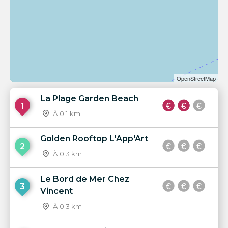
OpenStreetMap
La Plage Garden Beach
1
À 0.1 km
Golden Rooftop L'App'Art
2
À 0.3 km
Le Bord de Mer Chez
3
Vincent
À 0.3 km