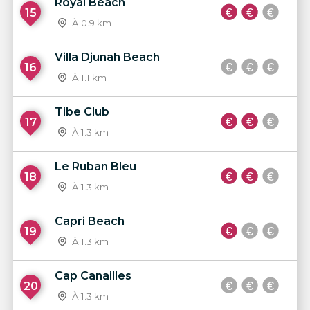
Royal Beach
15
À 0.9 km
Villa Djunah Beach
16
À 1.1 km
Tibe Club
17
À 1.3 km
Le Ruban Bleu
18
À 1.3 km
Capri Beach
19
À 1.3 km
Cap Canailles
20
À 1.3 km