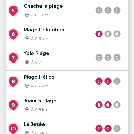
Chacha la plage
5
À 0.6 km
Plage Colombier
6
À 0.6 km
Yolo Plage
7
À 0.7 km
Plage Hélios
8
À 0.7 km
Juanita Plage
9
À 0.8 km
La Jetée
10
À 0.8 km