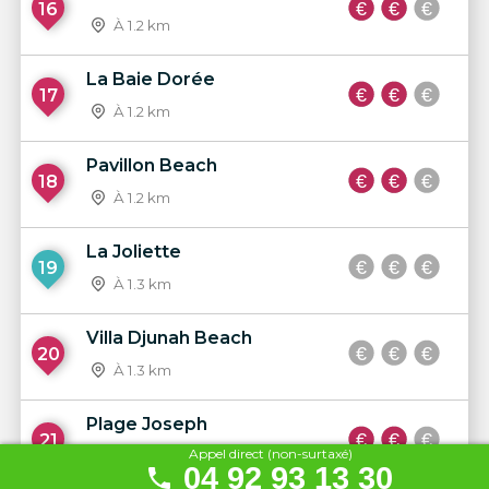
16
À 1.2 km
La Baie Dorée
17
À 1.2 km
Pavillon Beach
18
À 1.2 km
La Joliette
19
À 1.3 km
Villa Djunah Beach
20
À 1.3 km
Plage Joseph
21
Appel direct (non-surtaxé)
À 1.4 km
04 92 93 13 30