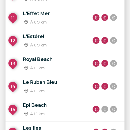
L'Effet Mer
11
À 0.9 km
L'Estérel
12
À 0.9 km
Royal Beach
13
À 1.1 km
Le Ruban Bleu
14
À 1.1 km
Epi Beach
15
À 1.1 km
Les Iles