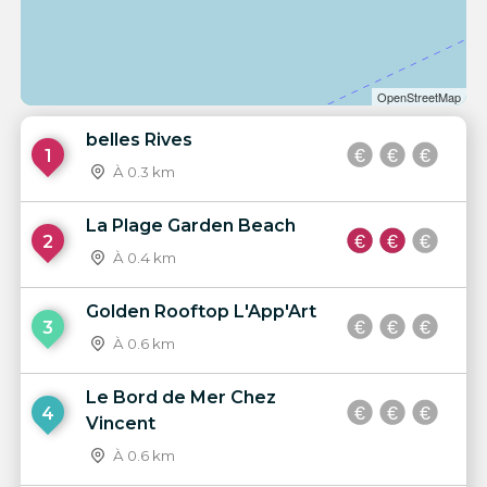
OpenStreetMap
belles Rives
1
À 0.3 km
La Plage Garden Beach
2
À 0.4 km
Golden Rooftop L'App'Art
3
À 0.6 km
Le Bord de Mer Chez
4
Vincent
À 0.6 km