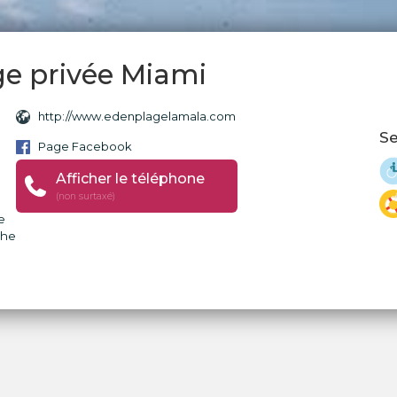
ge privée Miami
http://www.edenplagelamala.com
Se
Page Facebook
Afficher le téléphone
(non surtaxé)
e
che