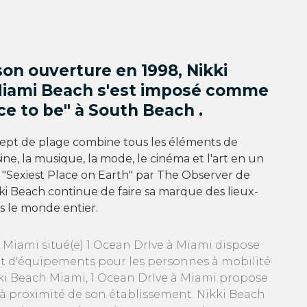
on ouverture en 1998, Nikki
iami Beach s'est imposé comme
ce to be" à South Beach .
cept de plage combine tous les éléments de
uisine, la musique, la mode, le cinéma et l'art en un
 "Sexiest Place on Earth" par The Observer de
ki Beach continue de faire sa marque des lieux-
s le monde entier.
 Miami situé(e) 1 Ocean DrIve à Miami dispose
et d'équipements pour les personnes à mobilité
kki Beach Miami, 1 Ocean DrIve à Miami propose
à proximité de son établissement. Nikki Beach