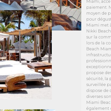
Miami, acce
paiement. N
moyen de pa
pour dégust
Miami met à 
Nikki Beach
sur la comm
lors de la c
Beach Miami
infrastruct
professionn
exceptionne
propose des
sécurité, la
surveillée 
dispose de 
diverses so
Miami Beach
également d