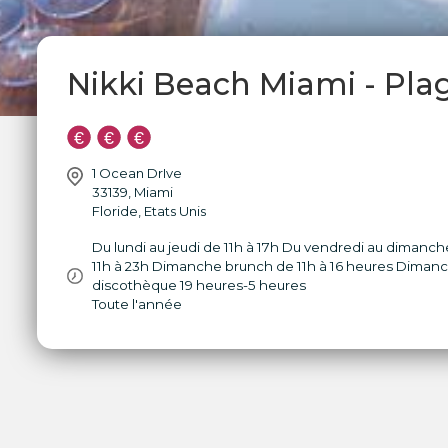
Nikki Beach Miami - Pla
1 Ocean DrIve
33139
,
Miami
Floride
,
Etats Unis
Du lundi au jeudi de 11h à 17h Du vendredi au dimanch
11h à 23h Dimanche brunch de 11h à 16 heures Diman
discothèque 19 heures-5 heures
Toute l'année