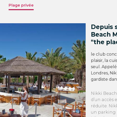
Plage privée
Depuis s
Beach M
"the pla
le club con
plaisir, la c
seul. Appelé
Londres, Nik
gardiste dan
Nikki Beach
d’un accès 
réduite. Ni
un parking 