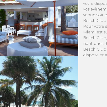
votre dispos
vos évèneme
venue soit 
Beach Club 
Pour votre 
Miami est s
Beach Club,
nautiques d
Beach Club 
dispose éga