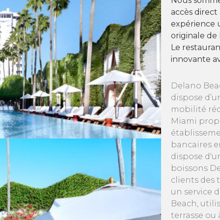
Nous sommes
accès direct
expérience u
originale de
Le restauran
innovante av
Delano Beac
dispose d’u
mobilité réd
Miami propo
établisseme
bancaires 
dispose d'u
boissons De
clients des
un service 
Beach, util
terrasse ou