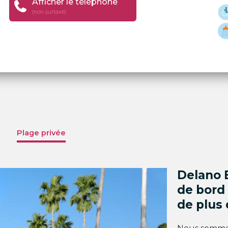
Afficher le téléphone
(non surtaxé)
Plage privée
Delano B
de bord 
de plus 