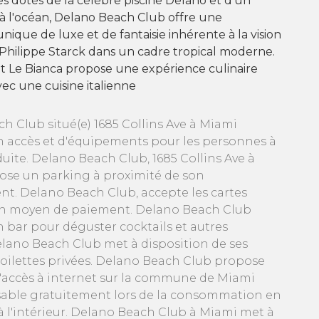
 dotés de la célèbre piscine Delano et d'un
 à l'océan, Delano Beach Club offre une
nique de luxe et de fantaisie inhérente à la vision
 Philippe Starck dans un cadre tropical moderne.
t Le Bianca propose une expérience culinaire
ec une cuisine italienne
h Club situé(e) 1685 Collins Ave à Miami
n accès et d'équipements pour les personnes à
uite. Delano Beach Club, 1685 Collins Ave à
se un parking à proximité de son
nt. Delano Beach Club, accepte les cartes
en moyen de paiement. Delano Beach Club
n bar pour déguster cocktails et autres
lano Beach Club met à disposition de ses
 toilettes privées. Delano Beach Club propose
d'accès à internet sur la commune de Miami
isable gratuitement lors de la consommation en
 à l'intérieur. Delano Beach Club à Miami met à