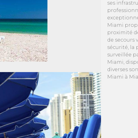
ses infrast
professionn
exceptionne
Miami propo
proximité d
de secours v
sécurité, l
surveillée 
Miami, disp
diverses so
Miami à Mia