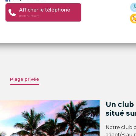
Afficher le téléphone
(non surtaxé)
Plage privée
Un club
situé su
Notre club 
adaptés au m