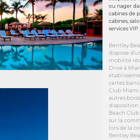
ou nager da
cabines de p
cabines, salo
services VIP 
Bentley Bea
dispose d’u
mobilité ré
Drive à Mia
établisseme
cartes banc
Club Miami 
autres bois
disposition 
Beach Club 
sur la comm
lors de la c
Bentley Bea