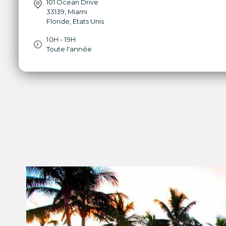
101 Ocean Drive
33139
,
Miami
Floride
,
Etats Unis
10H - 19H
Toute l'année