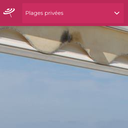
Plages privées
Restaurants bord de l'eau