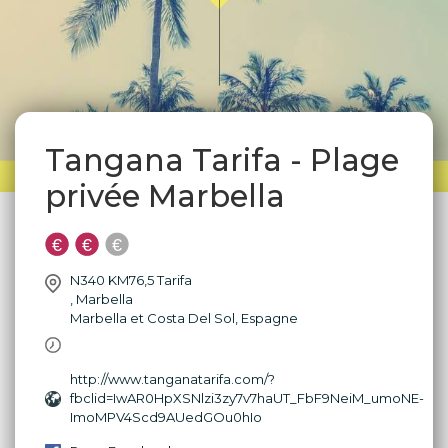
Tangana Tarifa - Plage
privée Marbella
N340 KM76,5 Tarifa
,
Marbella
Marbella et Costa Del Sol
,
Espagne
http://www.tanganatarifa.com/?
fbclid=IwAR0HpXSNlzi3zy7v7haUT_FbF9NeiM_umoNE-
ImoMPV4Scd9AUedGOu0hIo