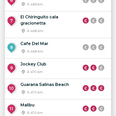
6
À 466 km
El Chiringuito cala
7
gracionetta
À 468 km
Cafe Del Mar
8
À 468 km
Jockey Club
9
À 470 km
Guarana Salinas Beach
10
À 470 km
Malibu
11
À 470 km