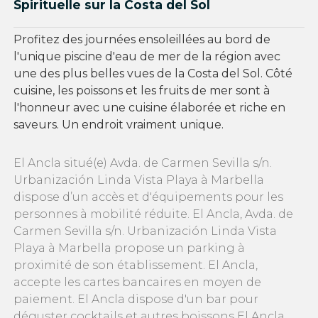
Spirituelle sur la Costa del Sol
Profitez des journées ensoleillées au bord de
l'unique piscine d'eau de mer de la région avec
une des plus belles vues de la Costa del Sol. Côté
cuisine, les poissons et les fruits de mer sont à
l'honneur avec une cuisine élaborée et riche en
saveurs. Un endroit vraiment unique.
El Ancla situé(e) Avda. de Carmen Sevilla s/n.
Urbanización Linda Vista Playa à Marbella
dispose d’un accès et d'équipements pour les
personnes à mobilité réduite. El Ancla, Avda. de
Carmen Sevilla s/n. Urbanización Linda Vista
Playa à Marbella propose un parking à
proximité de son établissement. El Ancla,
accepte les cartes bancaires en moyen de
paiement. El Ancla dispose d'un bar pour
déguster cocktails et autres boissons El Ancla