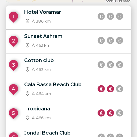
OpenStreetMap
Hotel Voramar
1
À 386 km
Sunset Ashram
2
À 462 km
Cotton club
3
À 463 km
Cala Bassa Beach Club
4
À 464 km
Tropicana
5
À 466 km
Jondal Beach Club