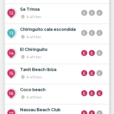
Sa Trinxa
12
À 471 km
Chiringuito cala escondida
13
À 471 km
El Chiringuito
14
À 471 km
Tanit Beach Ibiza
15
À 472 km
Coco beach
16
À 472 km
Nassau Beach Club
17