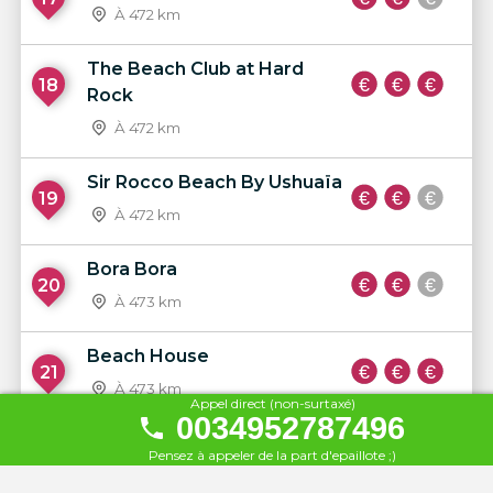
À 472 km
The Beach Club at Hard
18
Rock
À 472 km
Sir Rocco Beach By Ushuaïa
19
À 472 km
Bora Bora
20
À 473 km
Beach House
21
À 473 km
Appel direct (non-surtaxé)
0034952787496
Santos Ibiza
Pensez à appeler de la part d'epaillote ;)
22
À 473 km