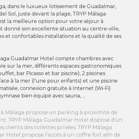
ga, dans le luxueux lotissement de Guadalmar,
 del Sol, juste devant la plage, TRYP Málaga
t la meilleure option pour votre séjour à
t donné son excellente situation au centre-ville,
 et confortables installations et la qualité de ses
laga Guadalmar Hotel compte chambres avec
le sur la mer, différents espaces gastronomiques
uffet, bar Picasso et bar piscine), 2 piscines
face à la mer (l’une pour enfants) et une piscine
matisée, connexion gratuite à Internet (Wi-Fi)
gymnase bien équipé avec sauna, ...
 à Málaga propose un parking à proximité de
ent. TRYP Málaga Guadalmar Hotel dispose d'un
 clients des toilettes privées. TRYP Málaga
Hotel propose l'accès à un coffre fort afin de