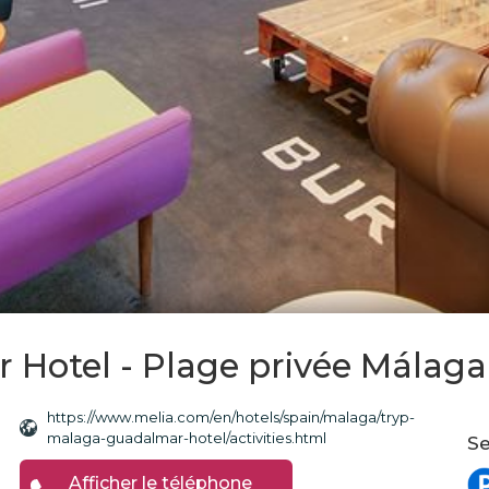
Hotel - Plage privée Málaga
https://www.melia.com/en/hotels/spain/malaga/tryp-
malaga-guadalmar-hotel/activities.html
Se
Afficher le téléphone