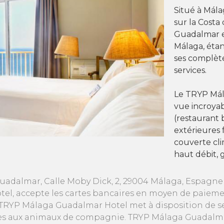
Situé à Mála
sur la Costa
Guadalmar es
Málaga, étan
ses complètes
services.
Le TRYP Má
vue incroyab
(restaurant b
extérieures 
couverte cli
haut débit, 
adalmar, Calle Moby Dick, 2, 29004 Málaga, Espagne
el, accepte les cartes bancaires en moyen de paiem
 TRYP Málaga Guadalmar Hotel met à disposition de ses
cès aux animaux de compagnie. TRYP Málaga Guadalmar 