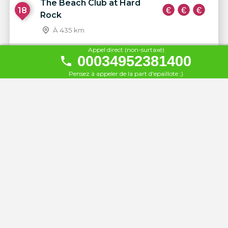
The Beach Club at Hard
18
Rock
À 435 km
Appel direct (non-surtaxé)
Sir Rocco Beach By Ushuaïa
00034952381400
19
À 435 km
Pensez à appeler de la part d'epaillote ;)
Bora Bora
20
À 436 km
Beach House
21
À 436 km
Santos Ibiza
22
À 436 km
Hotel Es Vivé
23