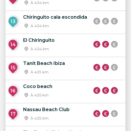
À 434 km
Chiringuito cala escondida
13
À 434 km
El Chiringuito
14
À 434 km
Tanit Beach Ibiza
15
À 435 km
Coco beach
16
À 435 km
Nassau Beach Club
17
À 435 km