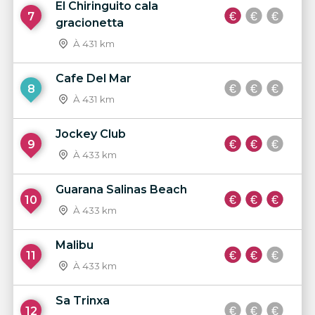
El Chiringuito cala
7
gracionetta
À 431 km
Cafe Del Mar
8
À 431 km
Jockey Club
9
À 433 km
Guarana Salinas Beach
10
À 433 km
Malibu
11
À 433 km
Sa Trinxa
12